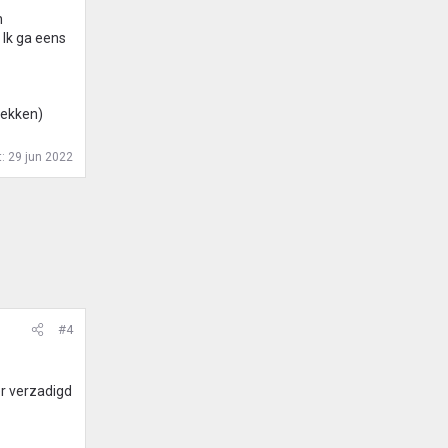
n
 Ik ga eens
lekken)
t:
29 jun 2022
#4
er verzadigd