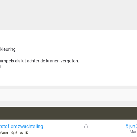
kleuring.
simpels als kit achter de kranen vergeten.
t
G
ststof omzwachteling
5 jun
e
Mar
afvoer
6
1K