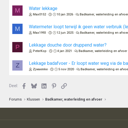
Water lekkage
M
Max0152
10 jan 2026
Badkamer, waterleiding en afvoe
Watermeter loopt terwijl ik geen water verbruik (l
M
Max1993
12 jun 2025
Badkamer, waterleiding en afvoe
Lekkage douche door druppend water?
P
PeterKop
4 jan 2021
Badkamer, waterleiding en afvoer
Lekkage badafvoer - Er loopt water weg via de b
Z
Zjwaemke
5 nov 2020
Badkamer, waterleiding en afvoe
Facebook
Bluesky
LinkedIn
Pinterest
Link
Deel:
Forums
Klussen
Badkamer, waterleiding en afvoer