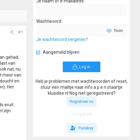
Je naam of e-mailadres
Wachtwoord
Toon
#1
Je wachtwoord vergeten?
Aangemeld blijven
van gehad;
last van
Log in
ook nat, nu
st meer van
edoucht en
Heb je problemen met wachtwoorden of reset,
n). Het
stuur een mailtje naar info a p e n staartje
klusidee nl Nog niet geregistreerd?
Registreer nu
s eruit
t zijn
or log in via
Passkey