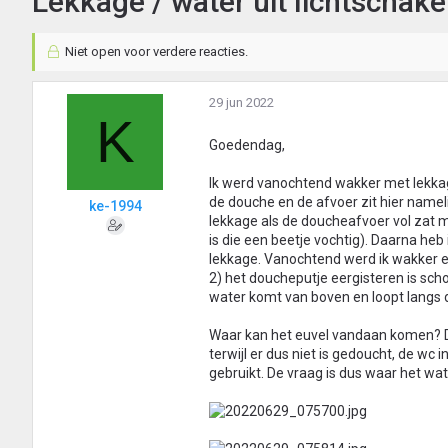
Lekkage / water uit lichtschake
Niet open voor verdere reacties.
29 jun 2022
K
Goedendag,
Ik werd vanochtend wakker met lekkage 
de douche en de afvoer zit hier nameli
ke-1994
lekkage als de doucheafvoer vol zat m
is die een beetje vochtig). Daarna he
lekkage. Vanochtend werd ik wakker en
2) het doucheputje eergisteren is sc
water komt van boven en loopt langs d
Waar kan het euvel vandaan komen? De
terwijl er dus niet is gedoucht, de wc
gebruikt. De vraag is dus waar het wa