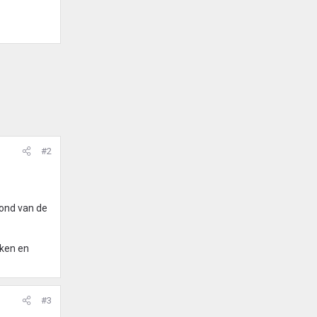
#2
fond van de
eken en
#3