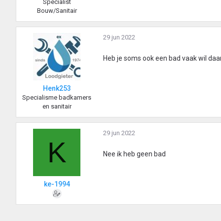
Specialist
Bouw/Sanitair
29 jun 2022
Heb je soms ook een bad vaak wil daa
Henk253
Specialisme badkamers
en sanitair
29 jun 2022
K
Nee ik heb geen bad
ke-1994