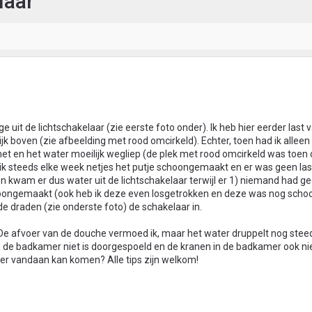
laar
uit de lichtschakelaar (zie eerste foto onder). Ik heb hier eerder last 
jk boven (zie afbeelding met rood omcirkeld). Echter, toen had ik alleen 
et en het water moeilijk wegliep (de plek met rood omcirkeld was toen 
b ik steeds elke week netjes het putje schoongemaakt en er was geen la
 kwam er dus water uit de lichtschakelaar terwijl er 1) niemand had g
hoongemaakt (ook heb ik deze even losgetrokken en deze was nog schoo
e draden (zie onderste foto) de schakelaar in.
 afvoer van de douche vermoed ik, maar het water druppelt nog steed
 in de badkamer niet is doorgespoeld en de kranen in de badkamer ook nie
ter vandaan kan komen? Alle tips zijn welkom!