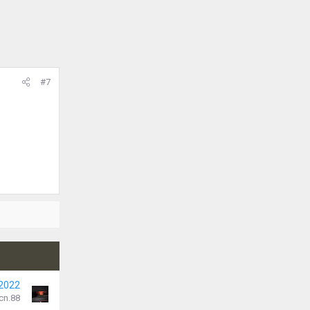
#7
 2022
cn.88