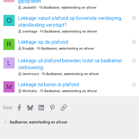
gipsplaten
s
Jackal01
Badkamer, waterleiding en afvoer
l
o
G
Lekkage vanuit plafond op bovenste verdieping,
O
t
e
standleiding verstopt?
e
s
overhage
Badkamer, waterleiding en afvoer
n
l
o
G
Lekkage op de plafond.
R
t
e
Roydijk
Badkamer, waterleiding en afvoer
e
s
n
l
G
Lekkage uit plafond beneden toilet na badkamer
L
o
e
verbouwing
t
s
leenhoorn
Badkamer, waterleiding en afvoer
e
l
n
o
G
Lekkage na boren in plafond
M
t
e
Michielio
Badkamer, waterleiding en afvoer
e
s
n
l
Facebook
Bluesky
LinkedIn
Pinterest
Link
o
Deel:
t
e
Badkamer, waterleiding en afvoer
n