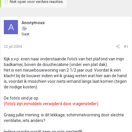
Niet open voor verdere reacties.
Anonymous
A
Gast
22 jul 2004
#1
Kijk s.v.p. even naar onderstaande foto's van het plafond van mijn
badkamer, boven de douchecabine (onder een plat dak).
Het is een nieuwbouwwoning van 2 1/2 jaar oud. Voordat ik een
klacht bij de bouwer indien wil ik graag weten wat hier aan de hand
is, voordat ik misschien voor niets iemand langs laat komen (tegen
de nodige kosten).
De foto's vind je op:
(foto's zijn inmiddels verwijderd door vragensteller)
Graag jullie mening: is dit lekkage, schimmelvorming door slechte
ventilatie, iets anders?
Iedere reactie wordt zeer op prijs gesteld!!!