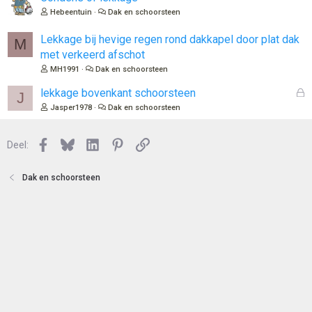
Hebeentuin
Dak en schoorsteen
Lekkage bij hevige regen rond dakkapel door plat dak
M
met verkeerd afschot
MH1991
Dak en schoorsteen
G
lekkage bovenkant schoorsteen
J
e
Jasper1978
Dak en schoorsteen
s
l
Facebook
Bluesky
LinkedIn
Pinterest
Link
o
Deel:
t
e
Dak en schoorsteen
n