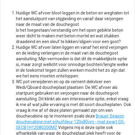
Huidige WC afvoer bloot leggen in de beton en weghalen tot
het aansluitpunt van stijgleiding en vanaf daar verjongen
naar de maat van de douchegoot.
Is het toegestaan/verstandig om het open gebikte beton
weer dicht te maken met beton mortel en wat stukken
draadeind en een sleuf te bikken/slijpen voor een goot?
Huidige WC afvoer laten liggen en vanaf het eind verjongen
en de leiding verlengen in de maat van de douchegoot
aansluiting. Mijn vermoeden is dat dit de makkelijkste optie
is, maar zorgt wellicht voor onnodige bochten/lengte welke
in de toekomst tegen zullen werken mocht het zo zijn dat
we het eens moeten ontstoppen.
WC pot verwijderen en op de cement dekvloer een
Wedi/Qboard doucheplaat plaatsen. De WC afvoer als
startpunt gebruiken en verjongen naar de douchegoot
aansluiting. Dit klinkt als een interessante optie, enkel vraag
ik me af wat jullie ervaring is met dit soort doucheplaten. Ook
vraag ik me af of deze platen gemaakt zijn om een
douchecabine op te monteren zoals deze
Brauer Season
douchecabine met schuifdeur 120x80cm - mat zwart GS-
SECB1H12080200MZ
Volgens mij is deze optie ook
afhankelijk van waar de doucheplaat plek heeft voor de