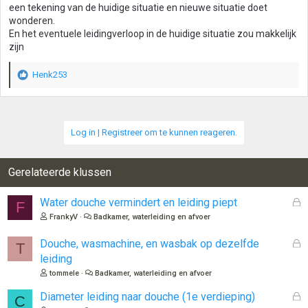
een tekening van de huidige situatie en nieuwe situatie doet
wonderen.
En het eventuele leidingverloop in de huidige situatie zou makkelijk
zijn
Henk253
W
a
a
r
d
Log in | Registreer om te kunnen reageren.
e
r
i
Gerelateerde klussen
n
g
G
Water douche vermindert en leiding piept
e
F
e
n
FrankyV
Badkamer, waterleiding en afvoer
s
:
l
G
Douche, wasmachine, en wasbak op dezelfde
T
o
e
leiding
t
s
tommele
Badkamer, waterleiding en afvoer
e
l
n
o
G
Diameter leiding naar douche (1e verdieping)
C
t