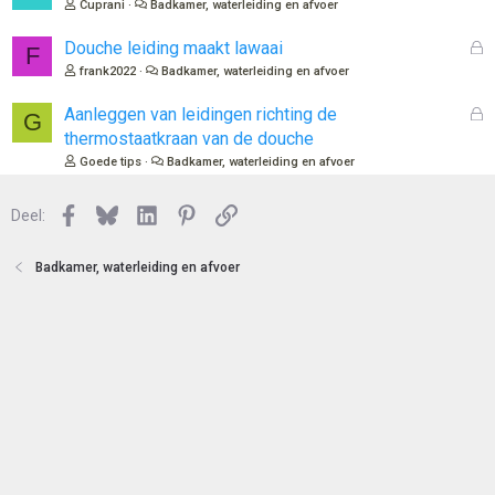
e
Cuprani
Badkamer, waterleiding en afvoer
e
s
n
l
G
Douche leiding maakt lawaai
F
o
e
frank2022
Badkamer, waterleiding en afvoer
t
s
e
l
G
Aanleggen van leidingen richting de
G
n
o
e
thermostaatkraan van de douche
t
s
Goede tips
Badkamer, waterleiding en afvoer
e
l
n
o
Facebook
Bluesky
LinkedIn
Pinterest
Link
Deel:
t
e
n
Badkamer, waterleiding en afvoer