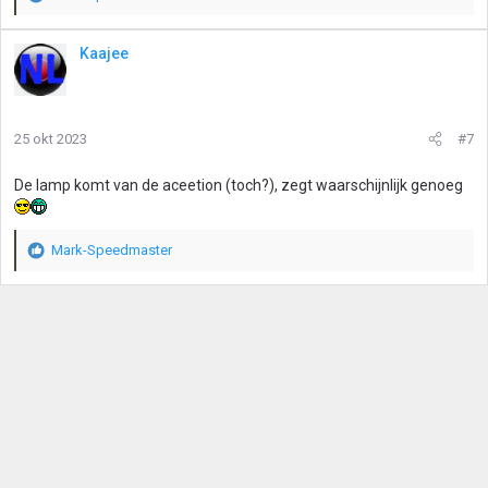
W
a
a
Kaajee
r
d
e
r
25 okt 2023
#7
i
n
g
De lamp komt van de aceetion (toch?), zegt waarschijnlijk genoeg
e
n
:
Mark-Speedmaster
W
a
a
r
d
e
r
i
n
g
e
n