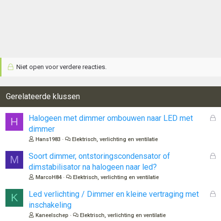
Niet open voor verdere reacties.
Gerelateerde klussen
G
Halogeen met dimmer ombouwen naar LED met
H
e
dimmer
s
Hans1983
Elektrisch, verlichting en ventilatie
l
o
G
Soort dimmer, ontstoringscondensator of
M
t
e
dimstabilisator na halogeen naar led?
e
s
MarcoH84
Elektrisch, verlichting en ventilatie
n
l
o
G
Led verlichting / Dimmer en kleine vertraging met
K
t
e
inschakeling
e
s
Kaneelschep
Elektrisch, verlichting en ventilatie
n