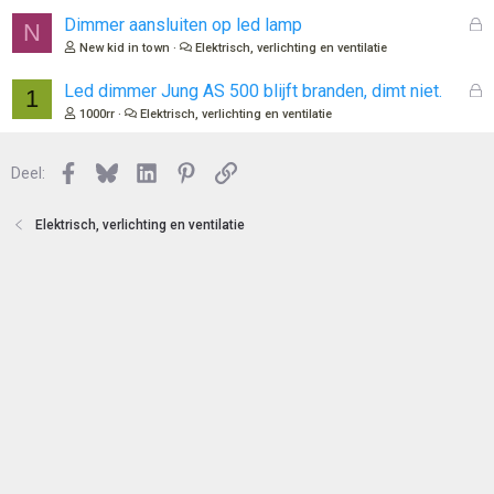
l
o
G
Dimmer aansluiten op led lamp
N
t
e
New kid in town
Elektrisch, verlichting en ventilatie
e
s
n
l
G
Led dimmer Jung AS 500 blijft branden, dimt niet.
1
o
e
1000rr
Elektrisch, verlichting en ventilatie
t
s
e
l
n
Facebook
Bluesky
LinkedIn
Pinterest
Link
o
Deel:
t
e
Elektrisch, verlichting en ventilatie
n