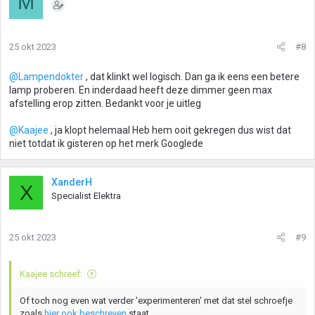
M
25 okt 2023
#8
@Lampendokter
, dat klinkt wel logisch. Dan ga ik eens een betere
lamp proberen. En inderdaad heeft deze dimmer geen max
afstelling erop zitten. Bedankt voor je uitleg
@Kaajee
, ja klopt helemaal Heb hem ooit gekregen dus wist dat
niet totdat ik gisteren op het merk Googlede
XanderH
X
Specialist Elektra
25 okt 2023
#9
Kaajee schreef:
Of toch nog even wat verder 'experimenteren' met dat stel schroefje
zoals
hier ook beschreven
staat.