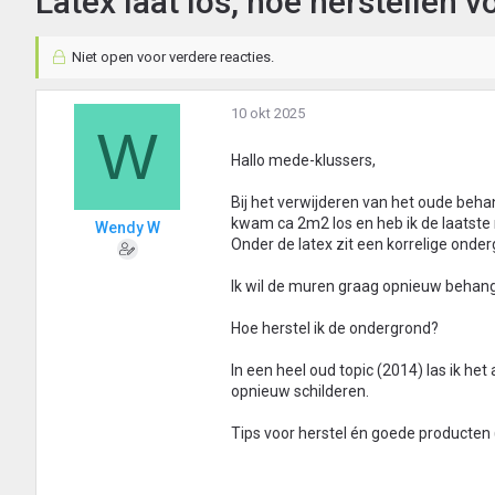
Latex laat los, hoe herstellen 
Niet open voor verdere reacties.
10 okt 2025
W
Hallo mede-klussers,
Bij het verwijderen van het oude beha
kwam ca 2m2 los en heb ik de laatste 
Wendy W
Onder de latex zit een korrelige onder
Ik wil de muren graag opnieuw behan
Hoe herstel ik de ondergrond?
In een heel oud topic (2014) las ik h
opnieuw schilderen.
Tips voor herstel én goede producten 