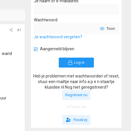
Je naam of e-mailadres
Wachtwoord
Toon
#1
Je wachtwoord vergeten?
Aangemeld blijven
 1 wand
Log in
Heb je problemen met wachtwoorden of reset,
stuur een mailtje naar info a p e n staartje
klusidee nl Nog niet geregistreerd?
Registreer nu
muur
or log in via
Passkey