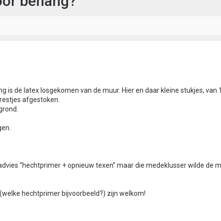
voor behang?
ng is de latex losgekomen van de muur. Hier en daar kleine stukjes, van
restjes afgestoken.
grond.
gen.
et advies “hechtprimer + opnieuw texen” maar die medeklusser wilde de 
(welke hechtprimer bijvoorbeeld?) zijn welkom!