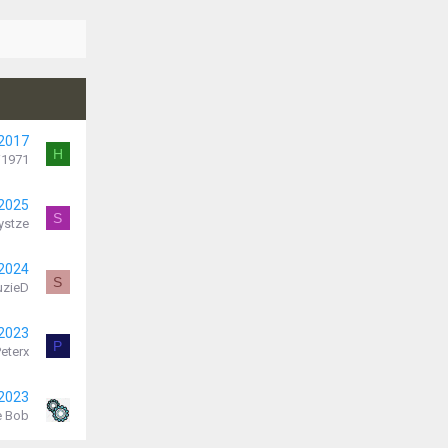
 2017
H
i1971
 2025
S
ystze
 2024
S
uzieD
 2023
P
eterx
 2023
e Bob