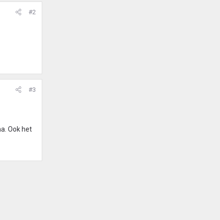
#2
#3
na. Ook het