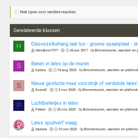
Niet open voor verdere reacties.
Gerelateerde klussen
Glasvezelbehang laat los - groene spaanplaat - la
H
Harrykooi1971
26 jun 2017
Binnenmuren, wanden en 
Banen in latex op de muren
S
Systze
10 aug 2025
Binnenmuren, wanden en plafon
Nieuw gestucte muur voorstrijk of verdunde latex
S
SuzieD
3 nov 2024
Binnenmuren, wanden en plafond
Luchtbelletjes in latex
P
Peterx
25 nov 2023
Binnenmuren, wanden en plafond
Latex spuitverf vraag
Xaviera
15 nov 2023
Binnenmuren, wanden en plafon