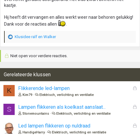
kastje.
Hij heeft dit vervangen en alles werkt weer naar behoren gelukkig!
Dank voor de reacties allen
.
Klusidee ralf
en
Walker
W
a
a
Niet open voor verdere reacties.
r
d
e
r
Gerelateerde klussen
i
n
G
Flikkerende led-lampen
K
g
e
Kim79
Elektrisch, verlichting en ventilatie
e
s
n
l
G
Lampen flikkeren als koelkast aanslaat...
:
S
o
e
Stonemountains
Elektrisch, verlichting en ventilatie
t
s
e
l
G
Led lampen flikkeren op nuldraad
n
o
e
HandigeHarry
Elektrisch, verlichting en ventilatie
t
s