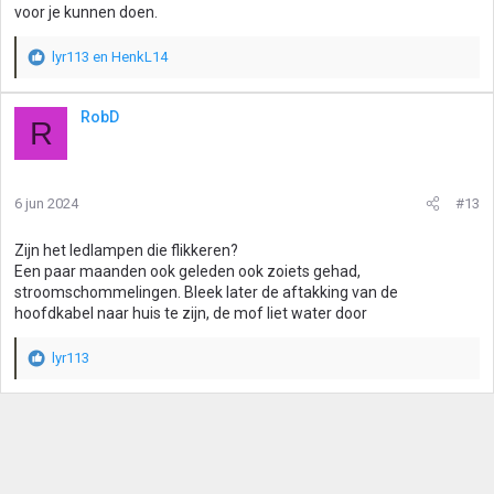
voor je kunnen doen.
lyr113
en
HenkL14
W
a
a
RobD
R
r
d
e
r
6 jun 2024
#13
i
n
g
Zijn het ledlampen die flikkeren?
e
Een paar maanden ook geleden ook zoiets gehad,
n
stroomschommelingen. Bleek later de aftakking van de
:
hoofdkabel naar huis te zijn, de mof liet water door
lyr113
W
a
a
r
d
e
r