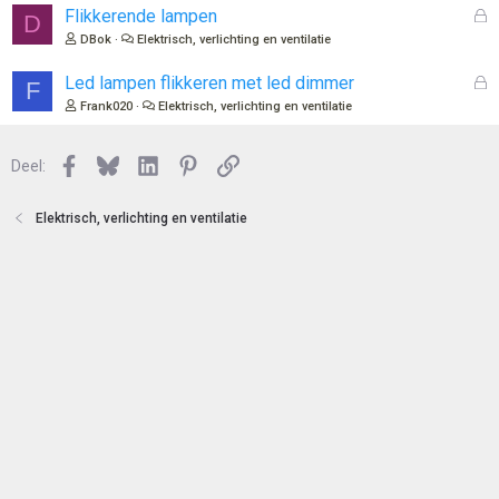
e
l
G
Flikkerende lampen
D
n
o
e
DBok
Elektrisch, verlichting en ventilatie
t
s
e
l
G
Led lampen flikkeren met led dimmer
F
n
o
e
Frank020
Elektrisch, verlichting en ventilatie
t
s
e
l
n
Facebook
Bluesky
LinkedIn
Pinterest
Link
o
Deel:
t
e
Elektrisch, verlichting en ventilatie
n