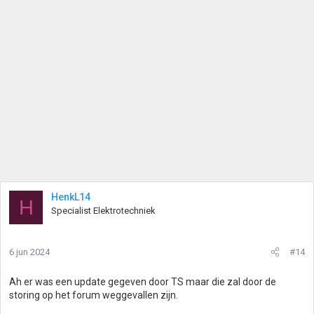
i
n
g
e
n
:
HenkL14
H
Specialist Elektrotechniek
6 jun 2024
#14
Ah er was een update gegeven door TS maar die zal door de
storing op het forum weggevallen zijn.