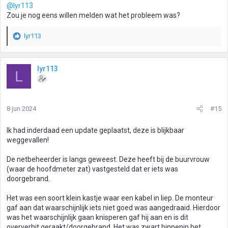
@lyr113
Zou je nog eens willen melden wat het probleem was?
lyr113
W
a
a
r
lyr113
L
d
e
r
i
8 jun 2024
#15
n
g
Ik had inderdaad een update geplaatst, deze is blijkbaar
e
weggevallen!
n
:
De netbeheerder is langs geweest. Deze heeft bij de buurvrouw
(waar de hoofdmeter zat) vastgesteld dat er iets was
doorgebrand.
Het was een soort klein kastje waar een kabel in liep. De monteur
gaf aan dat waarschijnlijk iets niet goed was aangedraaid. Hierdoor
was het waarschijnlijk gaan knisperen gaf hij aan en is dit
oververhit geraakt/doorgebrand. Het was zwart binnenin het