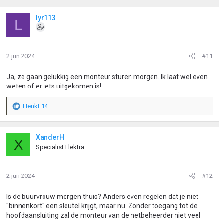
lyr113
L
2 jun 2024
#11
Ja, ze gaan gelukkig een monteur sturen morgen. Ik laat wel even
weten of er iets uitgekomen is!
HenkL14
W
a
a
r
XanderH
X
d
Specialist Elektra
e
r
i
2 jun 2024
#12
n
g
Is de buurvrouw morgen thuis? Anders even regelen dat je niet
e
"binnenkort" een sleutel krijgt, maar nu. Zonder toegang tot de
n
hoofdaansluiting zal de monteur van de netbeheerder niet veel
: