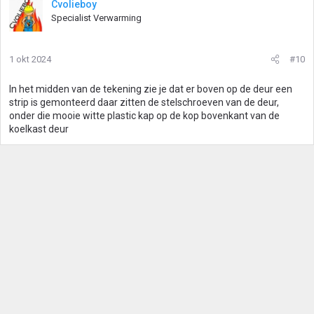
Cvolieboy
r
Specialist Verwarming
d
e
r
1 okt 2024
#10
i
n
g
In het midden van de tekening zie je dat er boven op de deur een
e
strip is gemonteerd daar zitten de stelschroeven van de deur,
n
onder die mooie witte plastic kap op de kop bovenkant van de
:
koelkast deur