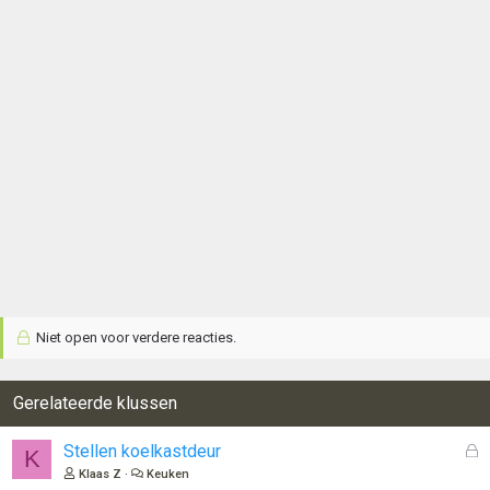
Niet open voor verdere reacties.
Gerelateerde klussen
G
Stellen koelkastdeur
K
e
Klaas Z
Keuken