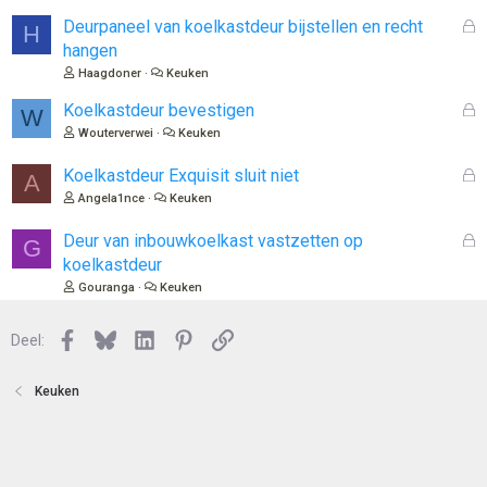
s
l
G
Deurpaneel van koelkastdeur bijstellen en recht
H
o
e
hangen
t
s
Haagdoner
Keuken
e
l
n
o
G
Koelkastdeur bevestigen
W
t
e
Wouterverwei
Keuken
e
s
n
l
G
Koelkastdeur Exquisit sluit niet
A
o
e
Angela1nce
Keuken
t
s
e
l
G
Deur van inbouwkoelkast vastzetten op
G
n
o
e
koelkastdeur
t
s
Gouranga
Keuken
e
l
n
o
Facebook
Bluesky
LinkedIn
Pinterest
Link
Deel:
t
e
n
Keuken