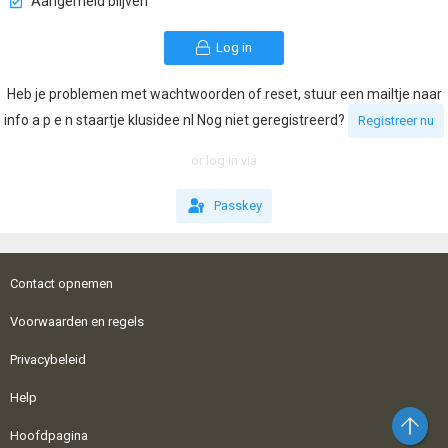
Aangemeld blijven
Log in
Heb je problemen met wachtwoorden of reset, stuur een mailtje naar
info a p e n staartje klusidee nl Nog niet geregistreerd?
Registreer nu
or log in via
Passkey
Contact opnemen
Voorwaarden en regels
Privacybeleid
Help
Bo
Hoofdpagina