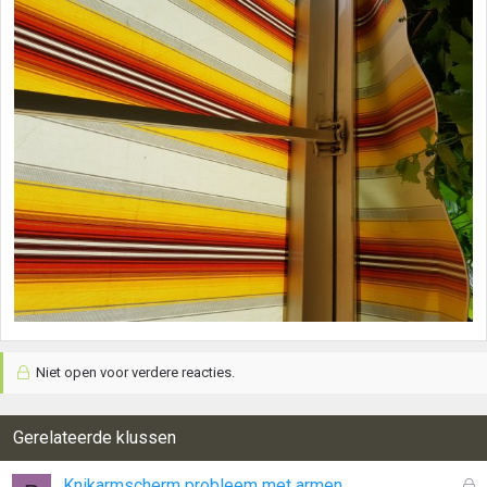
Niet open voor verdere reacties.
Gerelateerde klussen
G
Knikarmscherm probleem met armen