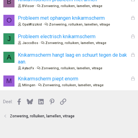
B
e
BVisser
Zonwering, rolluiken, lamellen, vitrage
s
l
G
Probleem met ophangen knikarmscherm
O
o
e
OpaWizzkid
Zonwering, rolluiken, lamellen, vitrage
t
s
e
l
G
Probleem electrisch knikarmscherm
J
n
o
e
JaccoBos
Zonwering, rolluiken, lamellen, vitrage
t
s
e
l
G
Knikarmscherm hangt laag en schuurt tegen de bak
A
n
o
e
aan.
t
s
AytacFx
Zonwering, rolluiken, lamellen, vitrage
e
l
n
o
G
Knikarmscherm piept enorm
M
t
e
Mlingen
Zonwering, rolluiken, lamellen, vitrage
e
s
n
l
Facebook
Bluesky
LinkedIn
Pinterest
Link
o
Deel:
t
e
Zonwering, rolluiken, lamellen, vitrage
n