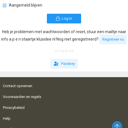
Aangemeld blijven
Log in
Heb je problemen met wachtwoorden of reset, stuur een mailtje naar
info a p e n staartje klusidee nl Nog niet geregistreerd?
Registreer nu
or log in via
Passkey
Contact opnemen
Voorwaarden en regels
Privacybeleid
Help
Bo