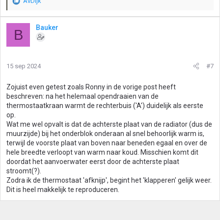
AvDijk
W
a
a
Bauker
B
r
d
e
r
15 sep 2024
#7
i
n
g
Zojuist even getest zoals Ronny in de vorige post heeft
e
beschreven: na het helemaal opendraaien van de
n
thermostaatkraan warmt de rechterbuis ('A') duidelijk als eerste
:
op.
Wat me wel opvalt is dat de achterste plaat van de radiator (dus de
muurzijde) bij het onderblok onderaan al snel behoorlijk warm is,
terwijl de voorste plaat van boven naar beneden egaal en over de
hele breedte verloopt van warm naar koud. Misschien komt dit
doordat het aanvoerwater eerst door de achterste plaat
stroomt(?).
Zodra ik de thermostaat 'afknijp', begint het 'klapperen' gelijk weer.
Dit is heel makkelijk te reproduceren.