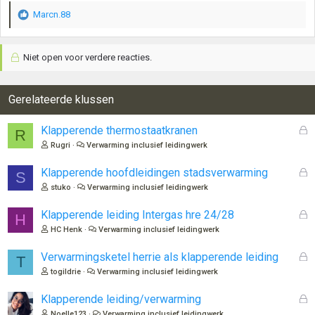
Marcn.88
W
a
a
Niet open voor verdere reacties.
r
d
e
r
Gerelateerde klussen
i
n
G
Klapperende thermostaatkranen
R
g
e
Rugri
Verwarming inclusief leidingwerk
e
s
n
l
G
Klapperende hoofdleidingen stadsverwarming
:
S
o
e
stuko
Verwarming inclusief leidingwerk
t
s
e
l
G
Klapperende leiding Intergas hre 24/28
H
n
o
e
HC Henk
Verwarming inclusief leidingwerk
t
s
e
l
G
Verwarmingsketel herrie als klapperende leiding
T
n
o
e
togildrie
Verwarming inclusief leidingwerk
t
s
e
l
G
Klapperende leiding/verwarming
n
o
e
Noelle123
Verwarming inclusief leidingwerk