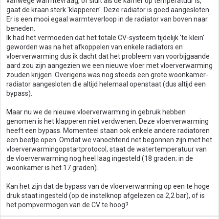
vanwege warmtevraag, of sluit als de kamer op temperatuur is,
gaat de kraan sterk 'klapperen'. Deze radiator is goed aangesloten.
Er is een mooi egaal warmteverloop in de radiator van boven naar
beneden.
Ik had het vermoeden dat het totale CV-systeem tijdelijk 'te klein'
geworden was na het afkoppelen van enkele radiators en
vloerverwarming dus ik dacht dat het probleem van voorbijgaande
aard zou zijn aangezien we een nieuwe vloer met vloerverwarming
zouden krijgen. Overigens was nog steeds een grote woonkamer-
radiator aangesloten die altijd helemaal openstaat (dus altijd een
bypass).
Maar nu we de nieuwe vloerverwarming in gebruik hebben
genomen is het klapperen niet verdwenen. Deze vloerverwarming
heeft een bypass. Momenteel staan ook enkele andere radiatoren
een beetje open. Omdat we vanochtend net begonnen zijn met het
vloerverwarmingopstartprotocol, staat de watertemperatuur van
de vloerverwarming nog heel laag ingesteld (18 graden; in de
woonkamer is het 17 graden).
Kan het zijn dat de bypass van de vloerverwarming op een te hoge
druk staat ingesteld (op de instelknop afgelezen ca 2,2 bar), of is
het pompvermogen van de CV te hoog?