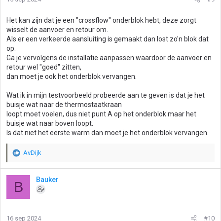
Het kan zijn dat je een "crossflow" onderblok hebt, deze zorgt
wisselt de aanvoer en retour om.
Als er een verkeerde aansluiting is gemaakt dan lost zo'n blok dat
op.
Ga je vervolgens de installatie aanpassen waardoor de aanvoer en
retour wel "goed" zitten,
dan moet je ook het onderblok vervangen.
Wat ik in mijn testvoorbeeld probeerde aan te geven is dat je het
buisje wat naar de thermostaatkraan
loopt moet voelen, dus niet punt A op het onderblok maar het
buisje wat naar boven loopt.
Is dat niet het eerste warm dan moet je het onderblok vervangen.
AvDijk
W
a
a
Bauker
B
r
d
e
r
16 sep 2024
#10
i