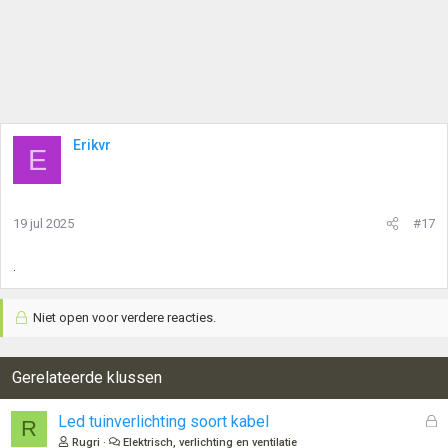
Erikvr
E
19 jul 2025
#17
.
Niet open voor verdere reacties.
Gerelateerde klussen
G
Led tuinverlichting soort kabel
R
e
Rugri
Elektrisch, verlichting en ventilatie