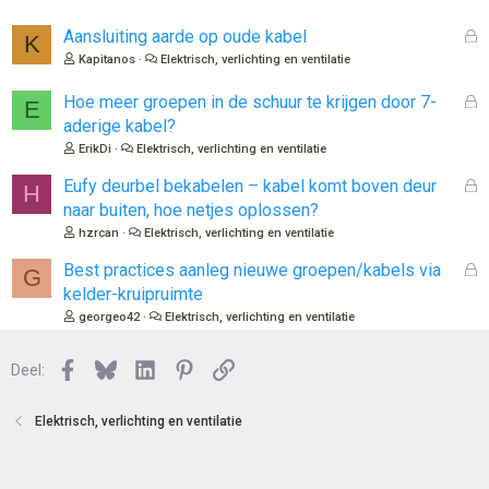
s
l
G
Aansluiting aarde op oude kabel
K
o
e
Kapitanos
Elektrisch, verlichting en ventilatie
t
s
e
l
G
Hoe meer groepen in de schuur te krijgen door 7-
E
n
o
e
aderige kabel?
t
s
ErikDi
Elektrisch, verlichting en ventilatie
e
l
n
o
G
Eufy deurbel bekabelen – kabel komt boven deur
H
t
e
naar buiten, hoe netjes oplossen?
e
s
hzrcan
Elektrisch, verlichting en ventilatie
n
l
o
G
Best practices aanleg nieuwe groepen/kabels via
G
t
e
kelder-kruipruimte
e
s
georgeo42
Elektrisch, verlichting en ventilatie
n
l
o
Facebook
Bluesky
LinkedIn
Pinterest
Link
Deel:
t
e
n
Elektrisch, verlichting en ventilatie