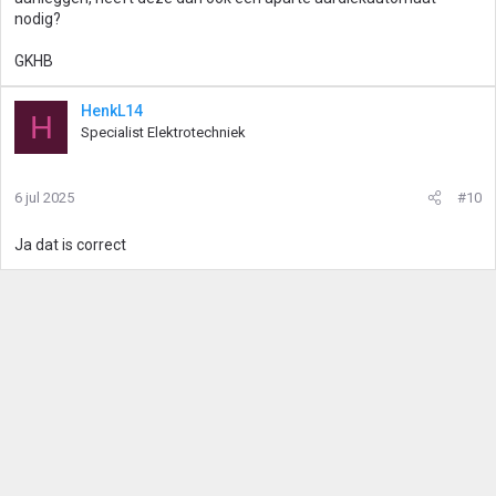
nodig?
GKHB
HenkL14
H
Specialist Elektrotechniek
6 jul 2025
#10
Ja dat is correct