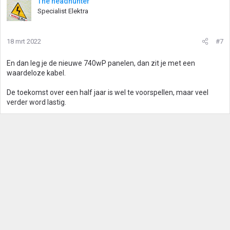
The headhunter
r
Specialist Elektra
d
e
r
18 mrt 2022
#7
i
n
g
En dan leg je de nieuwe 740wP panelen, dan zit je met een
e
waardeloze kabel.
n
:
De toekomst over een half jaar is wel te voorspellen, maar veel
verder word lastig.