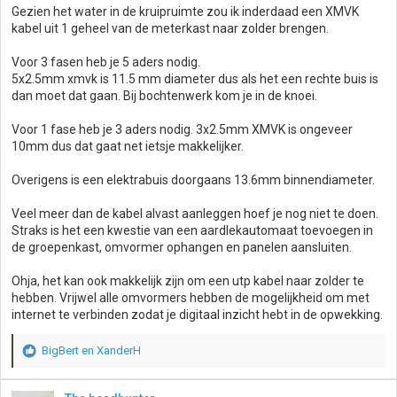
Gezien het water in de kruipruimte zou ik inderdaad een XMVK
kabel uit 1 geheel van de meterkast naar zolder brengen.
Voor 3 fasen heb je 5 aders nodig.
5x2.5mm xmvk is 11.5 mm diameter dus als het een rechte buis is
dan moet dat gaan. Bij bochtenwerk kom je in de knoei.
Voor 1 fase heb je 3 aders nodig. 3x2.5mm XMVK is ongeveer
10mm dus dat gaat net ietsje makkelijker.
Overigens is een elektrabuis doorgaans 13.6mm binnendiameter.
Veel meer dan de kabel alvast aanleggen hoef je nog niet te doen.
Straks is het een kwestie van een aardlekautomaat toevoegen in
de groepenkast, omvormer ophangen en panelen aansluiten.
Ohja, het kan ook makkelijk zijn om een utp kabel naar zolder te
hebben. Vrijwel alle omvormers hebben de mogelijkheid om met
internet te verbinden zodat je digitaal inzicht hebt in de opwekking.
BigBert
en
XanderH
W
a
a