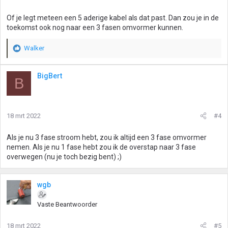
Of je legt meteen een 5 aderige kabel als dat past. Dan zou je in de
toekomst ook nog naar een 3 fasen omvormer kunnen.
Walker
W
a
a
BigBert
B
r
d
e
r
18 mrt 2022
#4
i
n
g
Als je nu 3 fase stroom hebt, zou ik altijd een 3 fase omvormer
e
nemen. Als je nu 1 fase hebt zou ik de overstap naar 3 fase
n
overwegen (nu je toch bezig bent) ;)
:
wgb
Vaste Beantwoorder
18 mrt 2022
#5