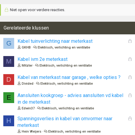
Niet open voor verdere reacties.
Gerelateerde klussen
G
Kabel tuinverlichting naar meterkast
G
e
GKHB
Elektrisch, verlichting en ventilatie
s
l
G
Kabel ivm 2e meterkast
M
o
e
Mitzter
Elektrisch, verlichting en ventilatie
t
s
e
l
G
Kabel van meterkast naar garage , welke opties ?
D
n
o
e
Divided
Elektrisch, verlichting en ventilatie
t
s
e
l
G
Aansluiten kookgroep - advies aansluiten vd kabel
E
n
o
e
in de meterkast
t
s
Edwin37
Elektrisch, verlichting en ventilatie
e
l
n
o
G
Spanningsverlies in kabel van omvormer naar
H
t
e
meterkast
e
s
Hein Weijers
Elektrisch, verlichting en ventilatie
n