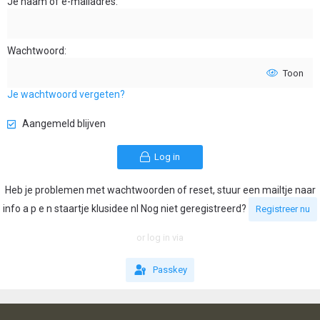
Je naam of e-mailadres
Wachtwoord
Toon
Je wachtwoord vergeten?
Aangemeld blijven
Log in
Heb je problemen met wachtwoorden of reset, stuur een mailtje naar
info a p e n staartje klusidee nl Nog niet geregistreerd?
Registreer nu
or log in via
Passkey