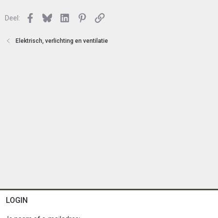
l
o
Facebook
Bluesky
LinkedIn
Pinterest
Link
Deel:
t
e
n
Elektrisch, verlichting en ventilatie
LOGIN