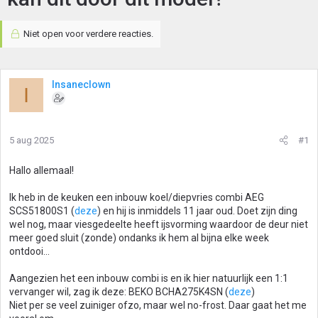
Niet open voor verdere reacties.
Insaneclown
I
5 aug 2025
#1
Hallo allemaal!
Ik heb in de keuken een inbouw koel/diepvries combi AEG
SCS51800S1 (
deze
) en hij is inmiddels 11 jaar oud. Doet zijn ding
wel nog, maar viesgedeelte heeft ijsvorming waardoor de deur niet
meer goed sluit (zonde) ondanks ik hem al bijna elke week
ontdooi...
Aangezien het een inbouw combi is en ik hier natuurlijk een 1:1
vervanger wil, zag ik deze: BEKO BCHA275K4SN (
deze
)
Niet per se veel zuiniger ofzo, maar wel no-frost. Daar gaat het me