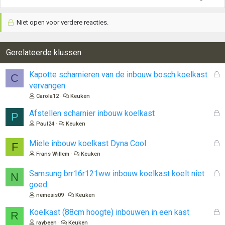
Niet open voor verdere reacties.
Gerelateerde klussen
G
Kapotte scharnieren van de inbouw bosch koelkast
C
e
vervangen
s
Carola12
Keuken
l
o
G
Afstellen scharnier inbouw koelkast
P
t
e
Paul24
Keuken
e
s
n
l
G
Miele inbouw koelkast Dyna Cool
F
o
e
Frans Willem
Keuken
t
s
e
l
G
Samsung brr16r121ww inbouw koelkast koelt niet
N
n
o
e
goed
t
s
nemesis09
Keuken
e
l
n
o
G
Koelkast (88cm hoogte) inbouwen in een kast
R
t
e
raybeen
Keuken