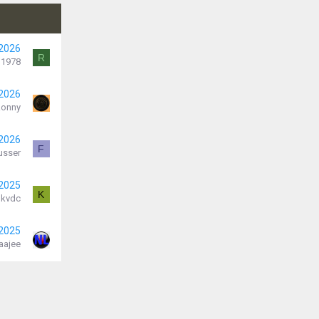
 2026
R
d1978
 2026
Ronny
 2026
F
usser
 2025
K
kvdc
 2025
aajee