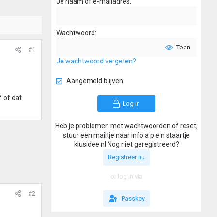
Je naam of e-mailadres
Wachtwoord
Toon
#1
Je wachtwoord vergeten?
Aangemeld blijven
f of dat
Log in
Heb je problemen met wachtwoorden of reset,
stuur een mailtje naar info a p e n staartje
klusidee nl Nog niet geregistreerd?
Registreer nu
or log in via
#2
Passkey