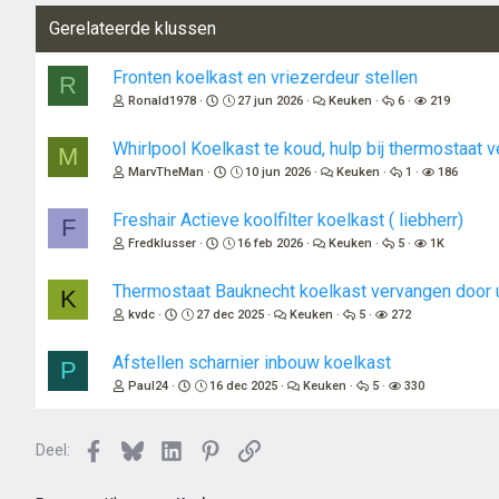
Gerelateerde klussen
Fronten koelkast en vriezerdeur stellen
R
Ronald1978
27 jun 2026
Keuken
6
219
Whirlpool Koelkast te koud, hulp bij thermostaat 
M
MarvTheMan
10 jun 2026
Keuken
1
186
Freshair Actieve koolfilter koelkast ( liebherr)
F
Fredklusser
16 feb 2026
Keuken
5
1K
Thermostaat Bauknecht koelkast vervangen door 
K
kvdc
27 dec 2025
Keuken
5
272
Afstellen scharnier inbouw koelkast
P
Paul24
16 dec 2025
Keuken
5
330
Facebook
Bluesky
LinkedIn
Pinterest
Link
Deel: