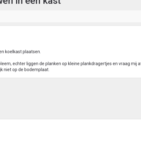
en in een kast
en koelkast plaatsen.
eem, echter liggen de planken op kleine plankdragertjes en vraag mij a
jk niet op de bodemplaat.