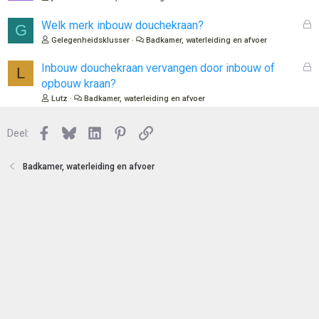
t
s
e
l
G
Welk merk inbouw douchekraan?
G
n
o
e
Gelegenheidsklusser
Badkamer, waterleiding en afvoer
t
s
e
l
G
Inbouw douchekraan vervangen door inbouw of
L
n
o
e
opbouw kraan?
t
s
Lutz
Badkamer, waterleiding en afvoer
e
l
n
o
Facebook
Bluesky
LinkedIn
Pinterest
Link
Deel:
t
e
n
Badkamer, waterleiding en afvoer