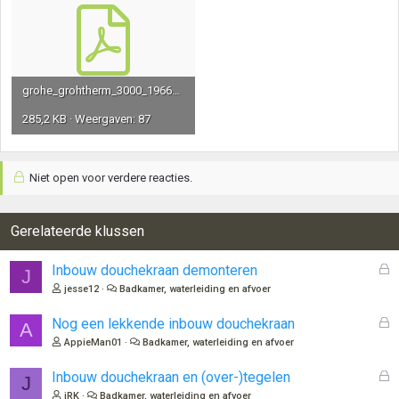
grohe_grohtherm_3000_19665_000_19665_000.pdf
285,2 KB · Weergaven: 87
Niet open voor verdere reacties.
Gerelateerde klussen
G
Inbouw douchekraan demonteren
J
e
jesse12
Badkamer, waterleiding en afvoer
s
l
G
Nog een lekkende inbouw douchekraan
A
o
e
AppieMan01
Badkamer, waterleiding en afvoer
t
s
e
l
G
Inbouw douchekraan en (over-)tegelen
J
n
o
e
jRK
Badkamer, waterleiding en afvoer