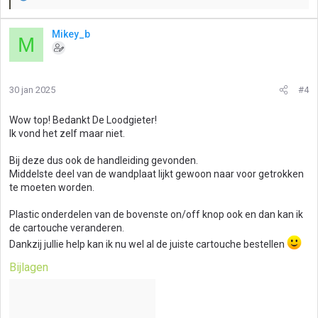
W
a
a
Mikey_b
M
r
d
e
r
30 jan 2025
#4
i
n
g
Wow top! Bedankt De Loodgieter!
e
Ik vond het zelf maar niet.
n
:
Bij deze dus ook de handleiding gevonden.
Middelste deel van de wandplaat lijkt gewoon naar voor getrokken
te moeten worden.
Plastic onderdelen van de bovenste on/off knop ook en dan kan ik
de cartouche veranderen.
Dankzij jullie help kan ik nu wel al de juiste cartouche bestellen
Bijlagen