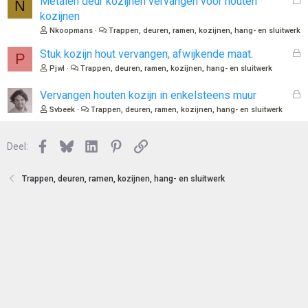
Metalen deur kozijnen vervangen voor houten
N
o
e
kozijnen
t
s
Nkoopmans
Trappen, deuren, ramen, kozijnen, hang- en sluitwerk
e
l
n
o
G
Stuk kozijn hout vervangen, afwijkende maat.
P
t
e
Pjwl
Trappen, deuren, ramen, kozijnen, hang- en sluitwerk
e
s
n
l
G
Vervangen houten kozijn in enkelsteens muur
o
e
Svbeek
Trappen, deuren, ramen, kozijnen, hang- en sluitwerk
t
s
e
l
n
Facebook
Bluesky
LinkedIn
Pinterest
Link
o
Deel:
t
e
Trappen, deuren, ramen, kozijnen, hang- en sluitwerk
n