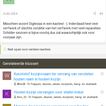
4 okt 2024
#9
Misschien woont Oiglesias in een kasteel :-). Inderdaad heel veel
verfwerk of slechte conditie van het verfwerk met veel reparaties.
Schilder seizoen is bijna voorbij dus zal waarschijnlijk ook voor
voorjaar zijn.
Niet open voor verdere reacties.
Gerelateerde klussen
G
Kunststof kozijn+raam ter vervang van versleten
W
e
houten raam in houten kozijn.
s
Wim28
Trappen, deuren, ramen, kozijnen, hang- en sluitwerk
l
o
G
Houten kozijn vervangen voor stalen koker
K
t
e
Kire_22
Trappen, deuren, ramen, kozijnen, hang- en sluitwerk
e
s
n
l
G