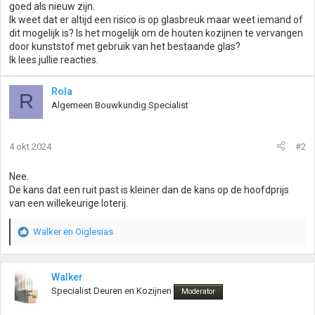
goed als nieuw zijn.
Ik weet dat er altijd een risico is op glasbreuk maar weet iemand of
dit mogelijk is? Is het mogelijk om de houten kozijnen te vervangen
door kunststof met gebruik van het bestaande glas?
Ik lees jullie reacties.
Rola
R
Algemeen Bouwkundig Specialist
4 okt 2024
#2
Nee.
De kans dat een ruit past is kleiner dan de kans op de hoofdprijs
van een willekeurige loterij.
Walker
en
Oiglesias
W
a
a
r
Walker
d
Specialist Deuren en Kozijnen
Moderator
e
r