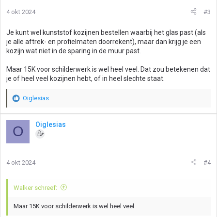
i
4 okt 2024
#3
n
g
Je kunt wel kunststof kozijnen bestellen waarbij het glas past (als
e
je alle aftrek- en profielmaten doorrekent), maar dan krijg je een
n
kozijn wat niet in de sparing in de muur past.
:
Maar 15K voor schilderwerk is wel heel veel. Dat zou betekenen dat
je of heel veel kozijnen hebt, of in heel slechte staat.
Oiglesias
W
a
a
Oiglesias
O
r
d
e
r
4 okt 2024
#4
i
n
g
Walker schreef:
e
n
Maar 15K voor schilderwerk is wel heel veel
: