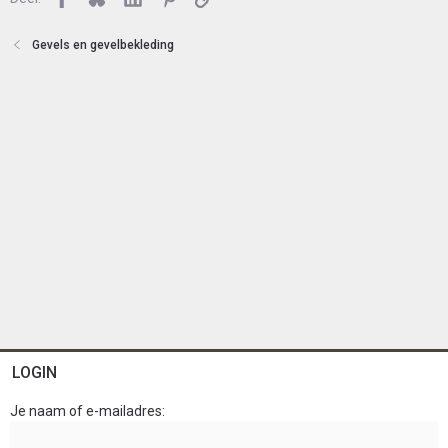
t
e
Gevels en gevelbekleding
n
LOGIN
Je naam of e-mailadres