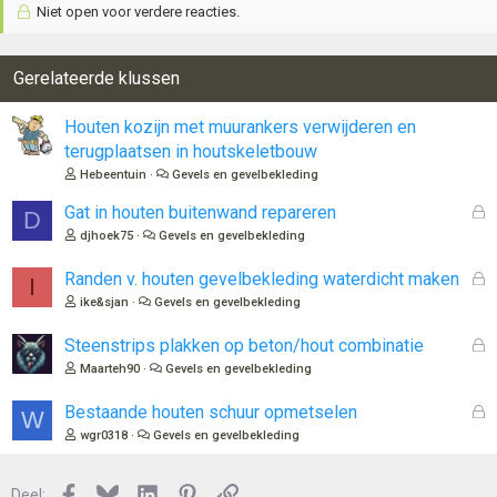
Niet open voor verdere reacties.
Gerelateerde klussen
Houten kozijn met muurankers verwijderen en
terugplaatsen in houtskeletbouw
Hebeentuin
Gevels en gevelbekleding
G
Gat in houten buitenwand repareren
D
e
djhoek75
Gevels en gevelbekleding
s
l
G
Randen v. houten gevelbekleding waterdicht maken
I
o
e
ike&sjan
Gevels en gevelbekleding
t
s
e
l
G
Steenstrips plakken op beton/hout combinatie
n
o
e
Maarteh90
Gevels en gevelbekleding
t
s
e
l
G
Bestaande houten schuur opmetselen
W
n
o
e
wgr0318
Gevels en gevelbekleding
t
s
e
l
n
Facebook
Bluesky
LinkedIn
Pinterest
Link
o
Deel: