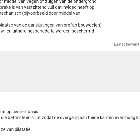
oor middel van vegen of zuigen van de ondergrond
prake is van vastzittend vuil dat invloed heeft op
 mechanisch (bijvoorbeeld door middel van
r plaatse van de aansluitingen van prefab bouwdelen)
ouw- en uithardingsperiode te worden beschermd
Laatst bewerkt
laat op cementbasis
n die betonsteen slijpt zodat de overgang aan beide kanten even hoog k
jze van dilatatie