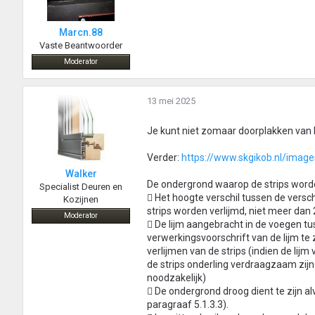
Marcn.88
Vaste Beantwoorder
Moderator
13 mei 2025
Je kunt niet zomaar doorplakken van b
Verder:
https://www.skgikob.nl/image
Walker
De ondergrond waarop de strips worden
Specialist Deuren en
 Het hoogte verschil tussen de vers
Kozijnen
strips worden verlijmd, niet meer d
Moderator
 De lijm aangebracht in de voegen tu
verwerkingsvoorschrift van de lijm t
verlijmen van de strips (indien de lijm
de strips onderling verdraagzaam zijn 
noodzakelijk)
 De ondergrond droog dient te zijn a
paragraaf 5.1.3.3).