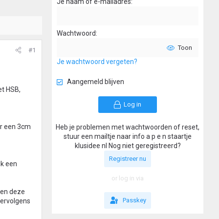
Je naam of e-mailadres
Wachtwoord
Toon
#1
Je wachtwoord vergeten?
Aangemeld blijven
et HSB,
Log in
eer een 3cm
Heb je problemen met wachtwoorden of reset,
stuur een mailtje naar info a p e n staartje
klusidee nl Nog niet geregistreerd?
Registreer nu
ik een
or log in via
t en deze
Passkey
vervolgens