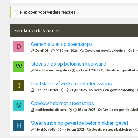
Niet open voor verdere reacties.
Gerelateerde klussen
Cementsluier op steenstrips
D
Dani101
30 mrt 2026
Gevels en gevelbekleding
1
steenstrips op betonnen keerwand
W
Wachtwoordvergeten
15 mrt 2026
Gevels en gevelbekl
Houtskelet afwerken met steenstrips
J
Jaques Herrer
21 jul 2025
Gevels en gevelbekleding
Opbouw hsb met steenstrips
M
mathieuchristianen
15 apr 2025
Gevels en gevelbekle
Steenstrips op geverfde betonblokken gevel
H
Henk637645
26 jun 2021
Gevels en gevelbekleding