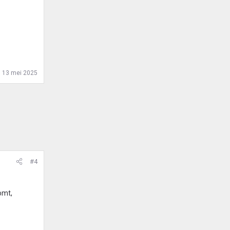
:
13 mei 2025
#4
omt,