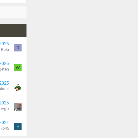
 2026
R
Rola
 2026
W
geten
 2025
nhout
 2025
wgb
 2021
H
37645