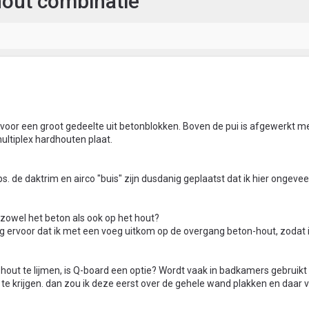
hout combinatie
voor een groot gedeelte uit betonblokken. Boven de pui is afgewerkt m
ltiplex hardhouten plaat.
ps. de daktrim en airco "buis" zijn dusdanig geplaatst dat ik hier ongev
zowel het beton als ook op het hout?
org ervoor dat ik met een voeg uitkom op de overgang beton-hout, zodat 
et hout te lijmen, is Q-board een optie? Wordt vaak in badkamers gebruik
 te krijgen. dan zou ik deze eerst over de gehele wand plakken en daar 