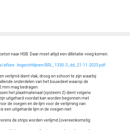
eton naar HSB. Daar moet altijd een dilletatie-voeg komen.
s/afbee...lingsrichtlijnen/BRL_1330-3_dd_21-11-2023.pdf
 verlijmd dient vlak, droog en schoon te zijn waarbij:
chillende onderdelen van het bouwdeel waarop de
an 2 mm mag bedragen.
ssen het plaatmateriaal (systeem 2) dient volgens
e zijn uitgehard voordat kan worden begonnen met
 voor de voegen en de lijm voor de verlijming van
is een uitgeharde lijm in de voegen niet
lvorens de strips worden verlijmd (overeenkomstig