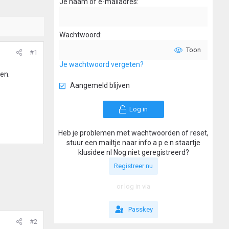
Je naam of e-mailadres
Wachtwoord
Toon
#1
Je wachtwoord vergeten?
ren.
Aangemeld blijven
Log in
Heb je problemen met wachtwoorden of reset,
stuur een mailtje naar info a p e n staartje
klusidee nl Nog niet geregistreerd?
Registreer nu
or log in via
Passkey
#2