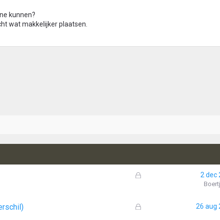
ine kunnen?
icht wat makkelijker plaatsen.
G
2 dec
e
Boert
s
l
G
erschil)
26 aug
o
e