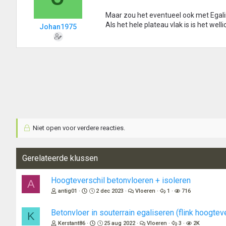
Maar zou het eventueel ook met Egal
Als het hele plateau vlak is is het well
Johan1975
Niet open voor verdere reacties.
Gerelateerde klussen
Hoogteverschil betonvloeren + isoleren
A
antig01
2 dec 2023
Vloeren
1
716
Betonvloer in souterrain egaliseren (flink hoogtev
K
Kerstant86
25 aug 2022
Vloeren
3
2K