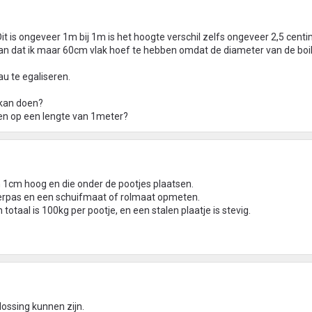
 Dit is ongeveer 1m bij 1m is het hoogte verschil zelfs ongeveer 2,5 centi
aan dat ik maar 60cm vlak hoef te hebben omdat de diameter van de boil
au te egaliseren.
 kan doen?
en op een lengte van 1meter?
n 1cm hoog en die onder de pootjes plaatsen.
erpas en een schuifmaat of rolmaat opmeten.
totaal is 100kg per pootje, en een stalen plaatje is stevig.
ossing kunnen zijn.