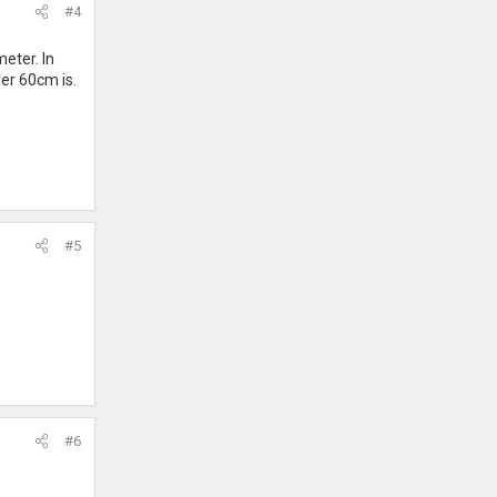
#4
meter. In
er 60cm is.
#5
#6