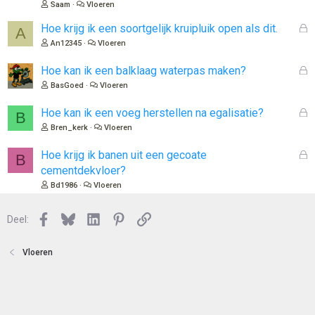
Saam
Vloeren
l
o
G
Hoe krijg ik een soortgelijk kruipluik open als dit.
A
t
e
An12345
Vloeren
e
s
n
l
G
Hoe kan ik een balklaag waterpas maken?
o
e
BasGoed
Vloeren
t
s
e
l
G
Hoe kan ik een voeg herstellen na egalisatie?
B
n
o
e
Bren_kerk
Vloeren
t
s
e
l
G
Hoe krijg ik banen uit een gecoate
B
n
o
e
cementdekvloer?
t
s
Bd1986
Vloeren
e
l
n
o
Facebook
Bluesky
LinkedIn
Pinterest
Link
Deel:
t
e
n
Vloeren