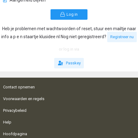
Aangemeld blijven
Log in
Heb je problemen met wachtwoorden of reset, stuur een mailtje naar
info a p e n staartje klusidee nl Nog niet geregistreerd?
Registreer nu
or log in via
Passkey
Contact opnemen
Voorwaarden en regels
Privacybeleid
Help
Hoofdpagina