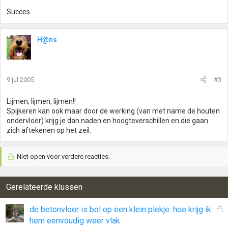
Succes.
H@ns
9 jul 2005
#3
Lijmen, lijmen, lijmen!!
Spijkeren kan ook maar door de werking (van met name de houten
ondervloer) krijg je dan naden en hoogteverschillen en die gaan
zich aftekenen op het zeil.
Niet open voor verdere reacties.
Gerelateerde klussen
G
de betonvloer is bol op een klein plekje. hoe krijg ik
e
hem eenvoudig weer vlak
s