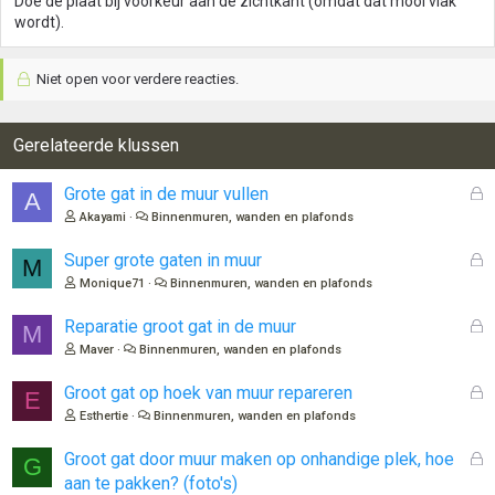
Doe de plaat bij voorkeur aan de zichtkant (omdat dat mooi vlak
wordt).
Niet open voor verdere reacties.
Gerelateerde klussen
G
Grote gat in de muur vullen
A
e
Akayami
Binnenmuren, wanden en plafonds
s
l
G
Super grote gaten in muur
M
o
e
Monique71
Binnenmuren, wanden en plafonds
t
s
e
l
G
Reparatie groot gat in de muur
M
n
o
e
Maver
Binnenmuren, wanden en plafonds
t
s
e
l
G
Groot gat op hoek van muur repareren
E
n
o
e
Esthertie
Binnenmuren, wanden en plafonds
t
s
e
l
G
Groot gat door muur maken op onhandige plek, hoe
G
n
o
e
aan te pakken? (foto's)