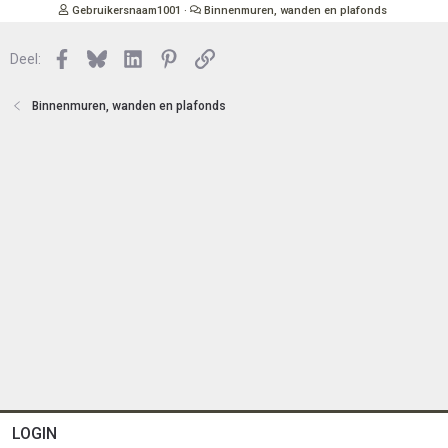
t
s
Gebruikersnaam1001
Binnenmuren, wanden en plafonds
e
l
n
o
Facebook
Bluesky
LinkedIn
Pinterest
Link
Deel:
t
e
n
Binnenmuren, wanden en plafonds
LOGIN