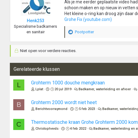
Als je me eerder geplaatste video had
schoon maken en op nieuw in vetten si
Het kleine o-ring kan droog zijn daar do
Grohe Fix (youtube.com)
Henk253
Specialisme badkamers
en sanitair
Pootpotter
W
a
a
Niet open voor verdere reacties.
r
d
e
r
Gerelateerde klussen
i
n
Grohterm 1000 douche mengkraan
L
g
Lplat
20 jul 2019
Badkamer, waterleiding en afvoer
e
n
:
Grohterm 2000 wordt niet heet
B
Berichtvoorraymond
5 feb 2023
Badkamer, waterleidin
Thermostatische kraan Grohe Grohterm 2000 komt
C
Christophevds
4 feb 2022
Badkamer, waterleiding en a