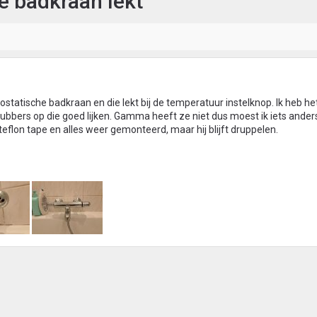
e badkraan lekt
atische badkraan en die lekt bij de temperatuur instelknop. Ik heb he
ubbers op die goed lijken. Gamma heeft ze niet dus moest ik iets ander
eflon tape en alles weer gemonteerd, maar hij blijft druppelen.