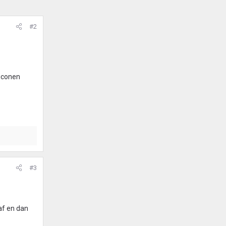
#2
liconen
#3
af en dan