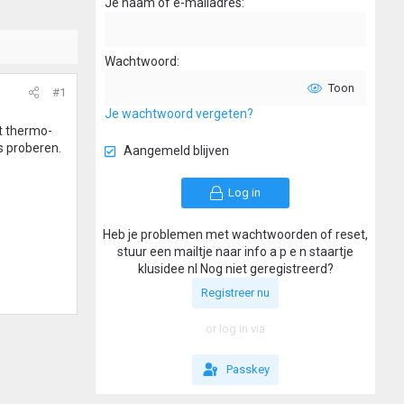
Je naam of e-mailadres
Wachtwoord
Toon
#1
Je wachtwoord vergeten?
t thermo-
s proberen.
Aangemeld blijven
Log in
Heb je problemen met wachtwoorden of reset,
stuur een mailtje naar info a p e n staartje
klusidee nl Nog niet geregistreerd?
Registreer nu
or log in via
Passkey