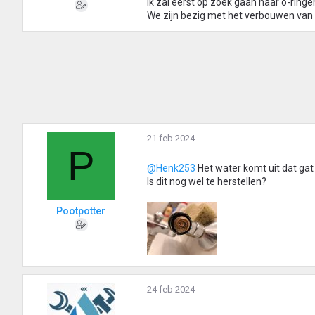
Ik zal eerst op zoek gaan naar o-rin
e
We zijn bezig met het verbouwen van
n
:
21 feb 2024
P
@Henk253
Het water komt uit dat gat 
Is dit nog wel te herstellen?
Pootpotter
24 feb 2024