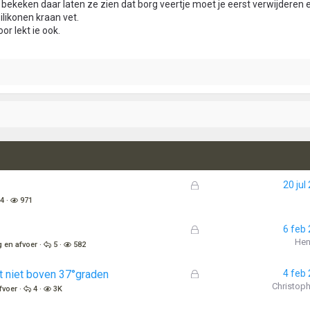
 bekeken daar laten ze zien dat borg veertje moet je eerst verwijderen e
likonen kraan vet.
or lekt ie ook.
G
20 jul
e
4
971
s
l
G
6 feb
o
e
Hen
g en afvoer
5
582
t
s
e
l
G
 niet boven 37°graden
4 feb
n
o
e
Christop
fvoer
4
3K
t
s
e