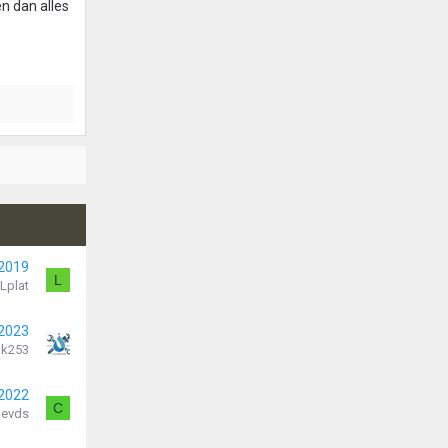
n dan alles
 2019
L
Lplat
 2023
k253
 2022
C
hevds