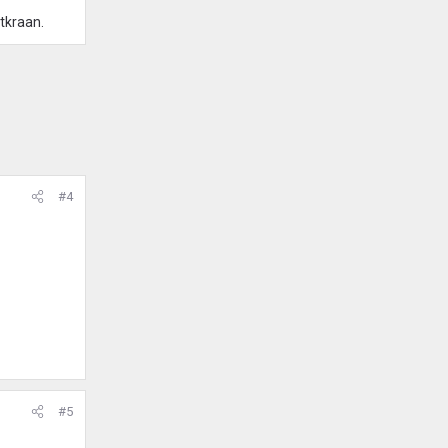
tkraan.
#4
#5