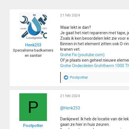
21 feb 2024
Waar lekt ie dan?
Je gaat het niet repareren met tape, je
Zoals ik ken beoordelen lekt zie voor er
Binnen in het element zitten ook O-ri
Henk253
kranen vet.
Specialisme badkamers
Grohe Fix (youtube.com)
en sanitair
Of je plaats een geheel nieuwe elemen
Grohe Onderdelen Grohtherm 1000 
Pootpotter
W
a
a
r
21 feb 2024
P
d
e
@Henk253
r
i
Dankjewel. Ik heb de locatie van de l
n
gaan ze hier in huis zeuren.
Pootpotter
g