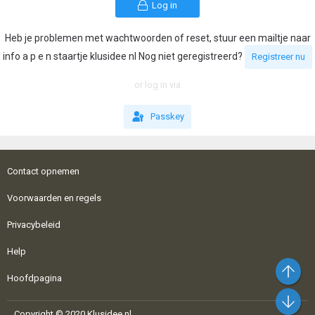
Log in
Heb je problemen met wachtwoorden of reset, stuur een mailtje naar
info a p e n staartje klusidee nl Nog niet geregistreerd?
Registreer nu
or log in via
Passkey
Contact opnemen
Voorwaarden en regels
Privacybeleid
Help
Bo
Hoofdpagina
On
Copyright © 2020 Klusidee.nl