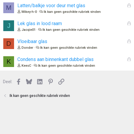
l
G
Latten/balkje voor deur met glas
:
M
o
e
Mikey-h-0
Ik kan geen geschikte rubriek vinden
t
s
e
l
G
Lek glas in lood raam
J
n
o
e
Jacqie01
Ik kan geen geschikte rubriek vinden
t
s
e
l
G
Vloeibaar glas
D
n
o
e
Donder
Ik kan geen geschikte rubriek vinden
t
s
e
l
G
Condens aan binnenkant dubbel glas
K
n
o
e
KeesC
Ik kan geen geschikte rubriek vinden
t
s
e
l
n
Facebook
Bluesky
LinkedIn
Pinterest
Link
o
Deel:
t
e
Ik kan geen geschikte rubriek vinden
n