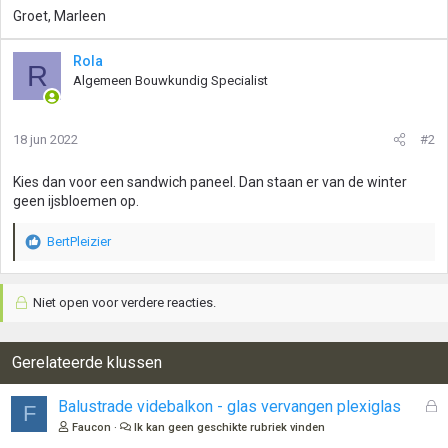
Groet, Marleen
Rola
R
Algemeen Bouwkundig Specialist
18 jun 2022
#2
Kies dan voor een sandwich paneel. Dan staan er van de winter
geen ijsbloemen op.
BertPleizier
W
a
a
Niet open voor verdere reacties.
r
d
e
r
Gerelateerde klussen
i
n
G
Balustrade videbalkon - glas vervangen plexiglas
F
g
e
Faucon
Ik kan geen geschikte rubriek vinden
e
s
n