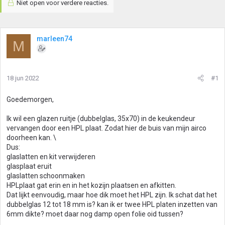
Niet open voor verdere reacties.
marleen74
M
18 jun 2022
#1
Goedemorgen,
Ik wil een glazen ruitje (dubbelglas, 35x70) in de keukendeur
vervangen door een HPL plaat. Zodat hier de buis van mijn airco
doorheen kan. \
Dus:
glaslatten en kit verwijderen
glasplaat eruit
glaslatten schoonmaken
HPLplaat gat erin en in het kozijn plaatsen en afkitten.
Dat lijkt eenvoudig, maar hoe dik moet het HPL zijn. Ik schat dat het
dubbelglas 12 tot 18 mm is? kan ik er twee HPL platen inzetten van
6mm dikte? moet daar nog damp open folie oid tussen?