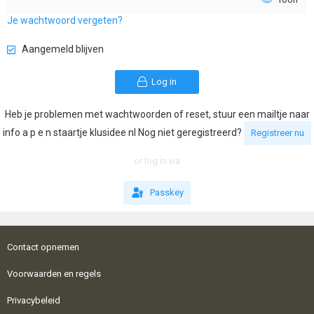
Je wachtwoord vergeten?
Aangemeld blijven
Log in
Heb je problemen met wachtwoorden of reset, stuur een mailtje naar
info a p e n staartje klusidee nl Nog niet geregistreerd?
Registreer nu
or log in via
Passkey
Contact opnemen
Voorwaarden en regels
Privacybeleid