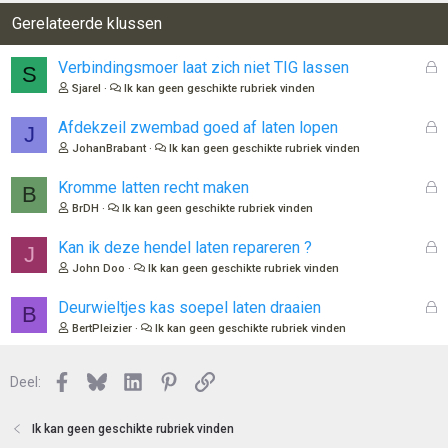
e
r
Gerelateerde klussen
i
n
G
Verbindingsmoer laat zich niet TIG lassen
S
g
e
Sjarel
Ik kan geen geschikte rubriek vinden
e
s
n
l
G
Afdekzeil zwembad goed af laten lopen
:
J
o
e
JohanBrabant
Ik kan geen geschikte rubriek vinden
t
s
e
l
G
Kromme latten recht maken
B
n
o
e
BrDH
Ik kan geen geschikte rubriek vinden
t
s
e
l
G
Kan ik deze hendel laten repareren ?
J
n
o
e
John Doo
Ik kan geen geschikte rubriek vinden
t
s
e
l
G
Deurwieltjes kas soepel laten draaien
B
n
o
e
BertPleizier
Ik kan geen geschikte rubriek vinden
t
s
e
l
n
Facebook
Bluesky
LinkedIn
Pinterest
Link
o
Deel:
t
e
Ik kan geen geschikte rubriek vinden
n