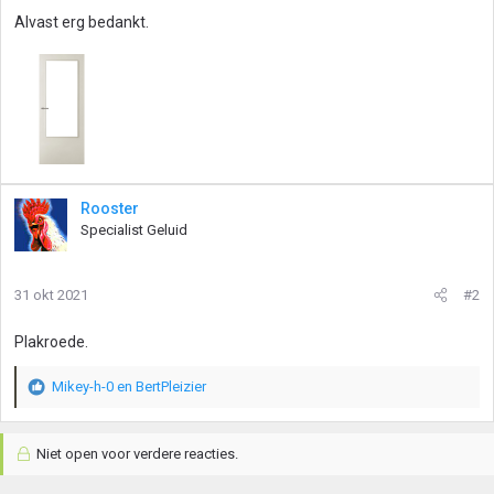
Alvast erg bedankt.
Rooster
Specialist Geluid
31 okt 2021
#2
Plakroede.
Mikey-h-0
en
BertPleizier
W
a
a
Niet open voor verdere reacties.
r
d