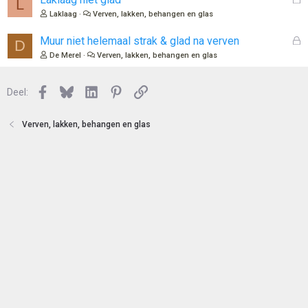
L
n
o
e
Laklaag
Verven, lakken, behangen en glas
t
s
e
l
G
Muur niet helemaal strak & glad na verven
D
n
o
e
De Merel
Verven, lakken, behangen en glas
t
s
e
l
n
Facebook
Bluesky
LinkedIn
Pinterest
Link
o
Deel:
t
e
Verven, lakken, behangen en glas
n