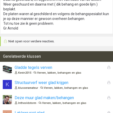
Weer geschuurd en daarna met ( dik behang en goede lijm )
beplakt.
De platen waren al geschilderd en volgens de behangspesialist kun
je op deze mannier er gewoon overheen behangen.
Tot nu toe zie ik geen probleem.
Gr Arnold
Niet open voor verdere reacties.
Gerelateerde klussen
G
Gladde tegels verven
e
Kevin2015
Verven, lakken, behangen en glas
s
l
G
Structuurverf weer glad krijgen
K
o
e
klusseramateur
Verven, lakken, behangen en glas
t
s
e
l
G
Deze muur glad maken/behangen
n
o
e
Intheoldstorm
Verven, lakken, behangen en glas
t
s
e
l
G
Laklaag niet glad