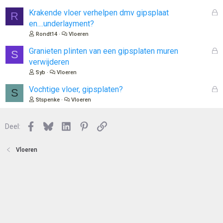
e
l
n
o
G
Krakende vloer verhelpen dmv gipsplaat
R
t
e
en....underlayment?
e
s
Rondt14
Vloeren
n
l
o
G
Granieten plinten van een gipsplaten muren
S
t
e
verwijderen
e
s
Syb
Vloeren
n
l
o
G
Vochtige vloer, gipsplaten?
S
t
e
Stspenke
Vloeren
e
s
n
l
Facebook
Bluesky
LinkedIn
Pinterest
Link
o
Deel:
t
e
Vloeren
n