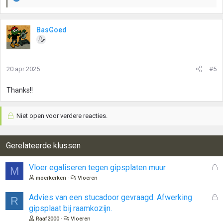
W
a
a
r
BasGoed
d
e
r
i
20 apr 2025
#5
n
g
Thanks!!
e
n
:
Niet open voor verdere reacties.
Gerelateerde klussen
G
Vloer egaliseren tegen gipsplaten muur
M
e
moerkerken
Vloeren
s
l
G
Advies van een stucadoor gevraagd. Afwerking
R
o
e
gipsplaat bij raamkozijn.
t
s
Raaf2000
Vloeren