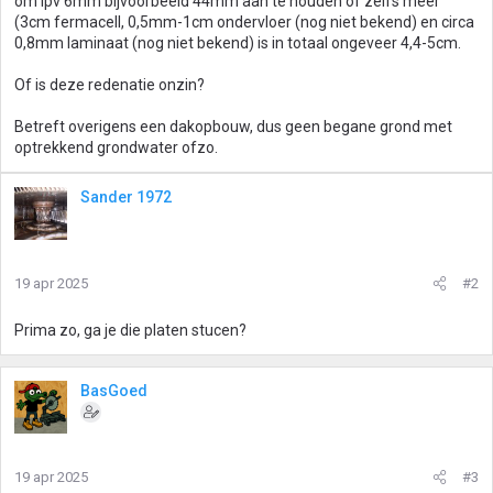
om ipv 6mm bijvoorbeeld 44mm aan te houden of zelfs meer
(3cm fermacell, 0,5mm-1cm ondervloer (nog niet bekend) en circa
0,8mm laminaat (nog niet bekend) is in totaal ongeveer 4,4-5cm.
Of is deze redenatie onzin?
Betreft overigens een dakopbouw, dus geen begane grond met
optrekkend grondwater ofzo.
Sander 1972
19 apr 2025
#2
Prima zo, ga je die platen stucen?
BasGoed
19 apr 2025
#3