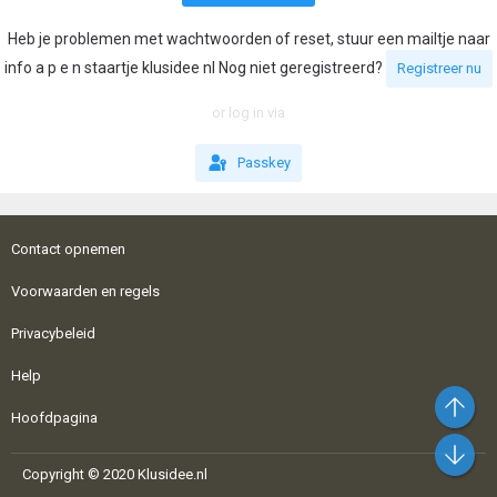
Heb je problemen met wachtwoorden of reset, stuur een mailtje naar
info a p e n staartje klusidee nl Nog niet geregistreerd?
Registreer nu
or log in via
Passkey
Contact opnemen
Voorwaarden en regels
Privacybeleid
Help
Bo
Hoofdpagina
On
Copyright © 2020 Klusidee.nl