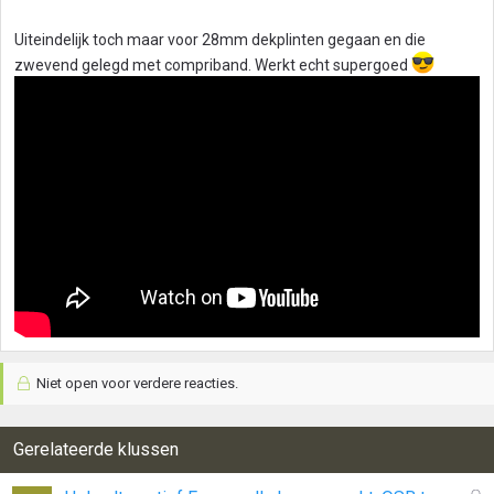
n
g
Uiteindelijk toch maar voor 28mm dekplinten gegaan en die
e
zwevend gelegd met compriband. Werkt echt supergoed
n
:
Niet open voor verdere reacties.
Gerelateerde klussen