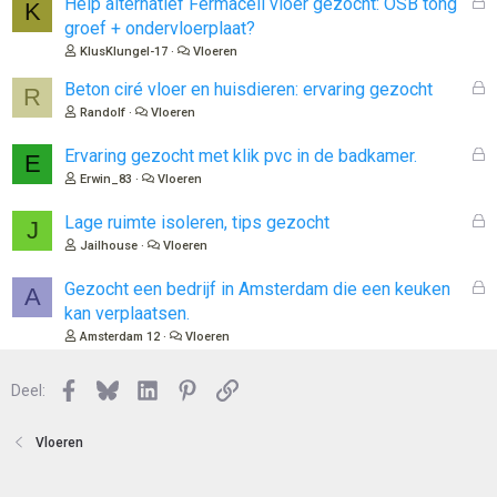
G
Help alternatief Fermacell vloer gezocht: OSB tong
K
e
groef + ondervloerplaat?
s
KlusKlungel-17
Vloeren
l
o
G
Beton ciré vloer en huisdieren: ervaring gezocht
R
t
e
Randolf
Vloeren
e
s
n
l
G
Ervaring gezocht met klik pvc in de badkamer.
E
o
e
Erwin_83
Vloeren
t
s
e
l
G
Lage ruimte isoleren, tips gezocht
J
n
o
e
Jailhouse
Vloeren
t
s
e
l
G
Gezocht een bedrijf in Amsterdam die een keuken
A
n
o
e
kan verplaatsen.
t
s
Amsterdam 12
Vloeren
e
l
n
o
Facebook
Bluesky
LinkedIn
Pinterest
Link
Deel:
t
e
n
Vloeren