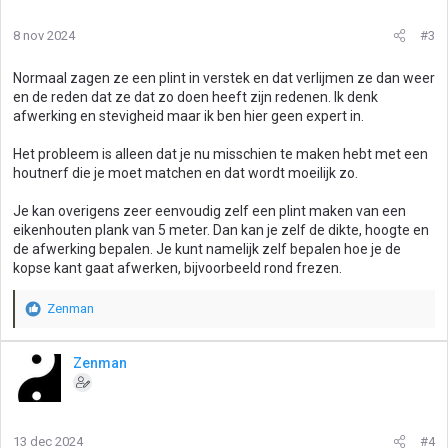
r
i
8 nov 2024
#3
n
g
Normaal zagen ze een plint in verstek en dat verlijmen ze dan weer
e
en de reden dat ze dat zo doen heeft zijn redenen. Ik denk
n
afwerking en stevigheid maar ik ben hier geen expert in.
:
Het probleem is alleen dat je nu misschien te maken hebt met een
houtnerf die je moet matchen en dat wordt moeilijk zo.
Je kan overigens zeer eenvoudig zelf een plint maken van een
eikenhouten plank van 5 meter. Dan kan je zelf de dikte, hoogte en
de afwerking bepalen. Je kunt namelijk zelf bepalen hoe je de
kopse kant gaat afwerken, bijvoorbeeld rond frezen.
Zenman
W
a
a
Zenman
r
d
e
r
13 dec 2024
#4
i