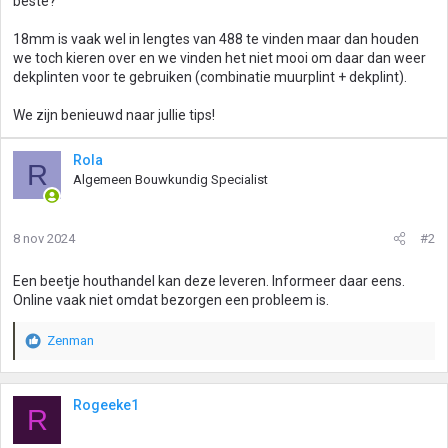
beste?
18mm is vaak wel in lengtes van 488 te vinden maar dan houden
we toch kieren over en we vinden het niet mooi om daar dan weer
dekplinten voor te gebruiken (combinatie muurplint + dekplint).
We zijn benieuwd naar jullie tips!
Rola
R
Algemeen Bouwkundig Specialist
8 nov 2024
#2
Een beetje houthandel kan deze leveren. Informeer daar eens.
Online vaak niet omdat bezorgen een probleem is.
Zenman
W
a
a
r
Rogeeke1
R
d
e