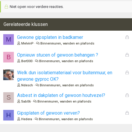
Niet open voor verdere reacties.
Gerelateerde klussen
G
Gewone gipsplaten in badkamer
M
e
MelvinP
Binnenmuren, wanden en plafonds
s
l
G
Opnieuw stucen of gewoon behangen ?
B
o
e
Bert300
Binnenmuren, wanden en plafonds
t
s
e
l
G
Welk dun isolatiemateriaal voor buitenmuur, en
n
o
e
gewone gyproc OK?
t
s
Ndesch
Binnenmuren, wanden en plafonds
e
l
n
o
G
Asbest in dakplaten of gewoon houtvezel?
S
t
e
Sab06
Binnenmuren, wanden en plafonds
e
s
n
l
G
Gipsplaten of gewoon verven?
H
o
e
Hedera
Binnenmuren, wanden en plafonds
t
s
e
l