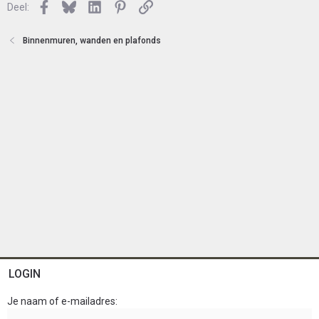
n
Facebook
Bluesky
LinkedIn
Pinterest
Link
o
Deel:
t
e
Binnenmuren, wanden en plafonds
n
LOGIN
Je naam of e-mailadres