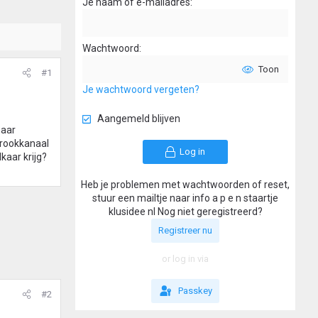
Je naam of e-mailadres
Wachtwoord
Toon
#1
Je wachtwoord vergeten?
Aangemeld blijven
naar
 rookkanaal
Log in
kaar krijg?
Heb je problemen met wachtwoorden of reset,
stuur een mailtje naar info a p e n staartje
klusidee nl Nog niet geregistreerd?
Registreer nu
or log in via
Passkey
#2