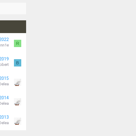
 2022
R
nn1e
 2019
B
bbert
 2015
Delea
 2014
Delea
 2013
Delea