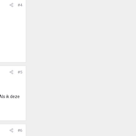
#4
#5
Als ik deze
#6