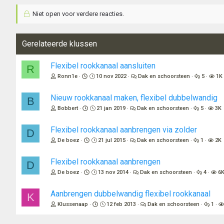
Niet open voor verdere reacties.
Gerelateerde klussen
Flexibel rookkanaal aansluiten
R
Ronn1e
10 nov 2022
Dak en schoorsteen
5
1K
Nieuw rookkanaal maken, flexibel dubbelwandig
B
Bobbert
21 jan 2019
Dak en schoorsteen
5
3K
Flexibel rookkanaal aanbrengen via zolder
D
De boez
21 jul 2015
Dak en schoorsteen
1
2K
Flexibel rookkanaal aanbrengen
D
De boez
13 nov 2014
Dak en schoorsteen
4
6
Aanbrengen dubbelwandig flexibel rookkanaal
K
Klussenaap
12 feb 2013
Dak en schoorsteen
1