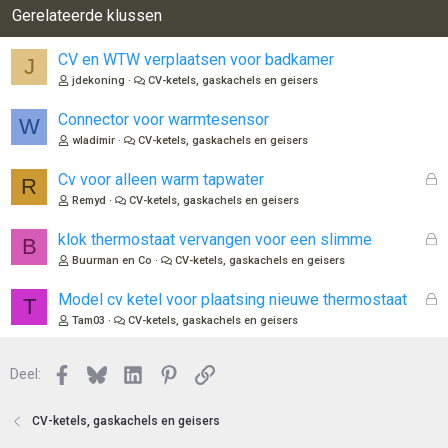
Gerelateerde klussen
CV en WTW verplaatsen voor badkamer
J
jdekoning
CV-ketels, gaskachels en geisers
Connector voor warmtesensor
W
wladimir
CV-ketels, gaskachels en geisers
G
Cv voor alleen warm tapwater
R
e
Remyd
CV-ketels, gaskachels en geisers
s
l
G
klok thermostaat vervangen voor een slimme
B
o
e
Buurman en Co
CV-ketels, gaskachels en geisers
t
s
e
l
G
Model cv ketel voor plaatsing nieuwe thermostaat
T
n
o
e
Tam03
CV-ketels, gaskachels en geisers
t
s
e
l
n
Facebook
Bluesky
LinkedIn
Pinterest
Link
o
Deel:
t
e
CV-ketels, gaskachels en geisers
n