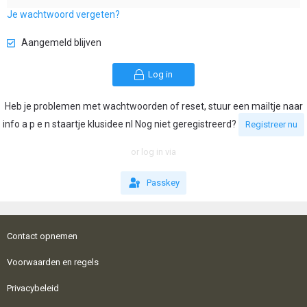
Je wachtwoord vergeten?
Aangemeld blijven
Log in
Heb je problemen met wachtwoorden of reset, stuur een mailtje naar
info a p e n staartje klusidee nl Nog niet geregistreerd?
Registreer nu
or log in via
Passkey
Contact opnemen
Voorwaarden en regels
Privacybeleid