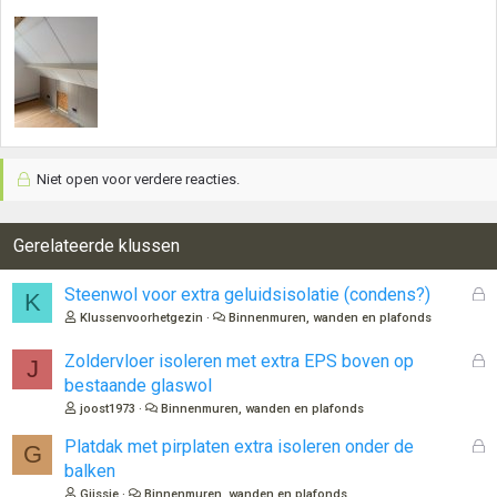
Niet open voor verdere reacties.
Gerelateerde klussen
G
Steenwol voor extra geluidsisolatie (condens?)
K
e
Klussenvoorhetgezin
Binnenmuren, wanden en plafonds
s
l
G
Zoldervloer isoleren met extra EPS boven op
J
o
e
bestaande glaswol
t
s
joost1973
Binnenmuren, wanden en plafonds
e
l
n
o
G
Platdak met pirplaten extra isoleren onder de
G
t
e
balken
e
s
Gijssie
Binnenmuren, wanden en plafonds