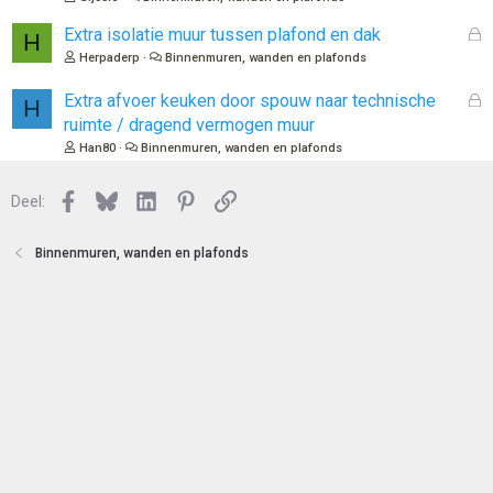
n
l
o
G
Extra isolatie muur tussen plafond en dak
H
t
e
Herpaderp
Binnenmuren, wanden en plafonds
e
s
n
l
G
Extra afvoer keuken door spouw naar technische
H
o
e
ruimte / dragend vermogen muur
t
s
Han80
Binnenmuren, wanden en plafonds
e
l
n
o
Facebook
Bluesky
LinkedIn
Pinterest
Link
Deel:
t
e
n
Binnenmuren, wanden en plafonds