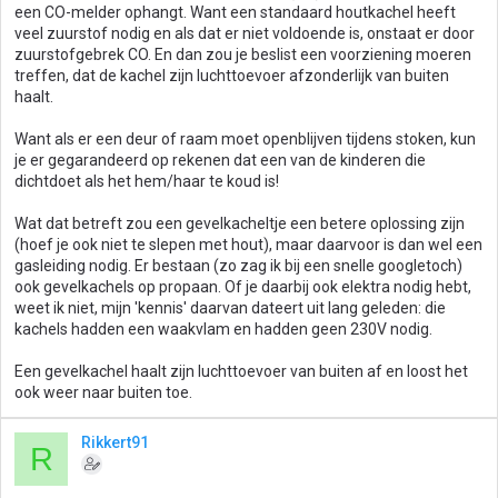
een CO-melder ophangt. Want een standaard houtkachel heeft
veel zuurstof nodig en als dat er niet voldoende is, onstaat er door
zuurstofgebrek CO. En dan zou je beslist een voorziening moeren
treffen, dat de kachel zijn luchttoevoer afzonderlijk van buiten
haalt.
Want als er een deur of raam moet openblijven tijdens stoken, kun
je er gegarandeerd op rekenen dat een van de kinderen die
dichtdoet als het hem/haar te koud is!
Wat dat betreft zou een gevelkacheltje een betere oplossing zijn
(hoef je ook niet te slepen met hout), maar daarvoor is dan wel een
gasleiding nodig. Er bestaan (zo zag ik bij een snelle googletoch)
ook gevelkachels op propaan. Of je daarbij ook elektra nodig hebt,
weet ik niet, mijn 'kennis' daarvan dateert uit lang geleden: die
kachels hadden een waakvlam en hadden geen 230V nodig.
Een gevelkachel haalt zijn luchttoevoer van buiten af en loost het
ook weer naar buiten toe.
Rikkert91
R