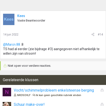
Kees
Vaste Beantwoorder
14 jun 2022
#14
@Marcn.88
.8
TS had al eerder (zie bijdrage #3) aangegeven niet afhankelijk te
willen zijn van stroom!
Niet open voor verdere reacties.
Gerelateerde klussen
G
Vocht/schimmelprobleem enkelsteense berging
N
e
NRDSCHLF
Ik kan geen geschikte rubriek vinden
s
l
G
Schuur make-over!