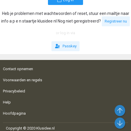
Heb je problemen met wachtwoorden of reset, stuur een mailtje naar
info a p e n staartje klusidee nl Nog niet geregistreerd?
Registreer nu
or log in via
Passkey
Contact opnemen
Voorwaarden en regels
Privacybeleid
Help
Bo
Hoofdpagina
On
Copyright © 2020 Klusidee.nl