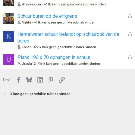
o
e
Whiskeypurr
Ik kan geen geschikte rubriek vinden
t
s
e
l
G
Schuur buren op de erfgrens
n
o
e
Mylife
Ik kan geen geschikte rubriek vinden
t
s
e
l
G
Hemelwater schuur belandt op schuurdak van de
K
n
o
e
buren
t
s
Kosan
Ik kan geen geschikte rubriek vinden
e
l
n
o
G
Plank 190 x 70 ophangen in schuur
U
t
e
Ursula12
Ik kan geen geschikte rubriek vinden
e
s
n
l
Facebook
Bluesky
LinkedIn
Pinterest
Link
o
Deel:
t
e
Ik kan geen geschikte rubriek vinden
n