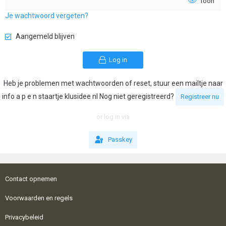
Toon
Je wachtwoord vergeten?
Aangemeld blijven
Log in
Heb je problemen met wachtwoorden of reset, stuur een mailtje naar
info a p e n staartje klusidee nl Nog niet geregistreerd?
Registreer nu
or log in via
Passkey
Contact opnemen
Voorwaarden en regels
Privacybeleid