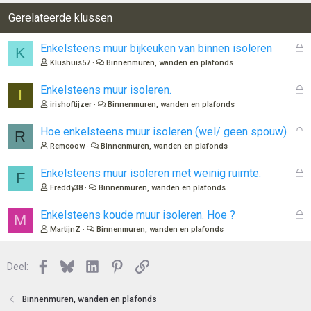
Gerelateerde klussen
G
Enkelsteens muur bijkeuken van binnen isoleren
K
e
Klushuis57
Binnenmuren, wanden en plafonds
s
l
G
Enkelsteens muur isoleren.
I
o
e
irishoftijzer
Binnenmuren, wanden en plafonds
t
s
e
l
G
Hoe enkelsteens muur isoleren (wel/ geen spouw)
R
n
o
e
Remcoow
Binnenmuren, wanden en plafonds
t
s
e
l
G
Enkelsteens muur isoleren met weinig ruimte.
F
n
o
e
Freddy38
Binnenmuren, wanden en plafonds
t
s
e
l
G
Enkelsteens koude muur isoleren. Hoe ?
M
n
o
e
MartijnZ
Binnenmuren, wanden en plafonds
t
s
e
l
n
Facebook
Bluesky
LinkedIn
Pinterest
Link
o
Deel:
t
e
Binnenmuren, wanden en plafonds
n