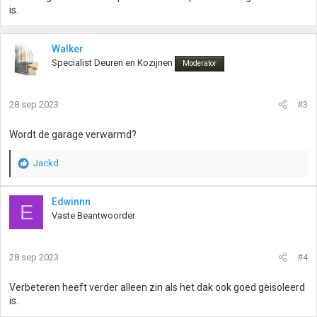
is.
Walker
Specialist Deuren en Kozijnen
Moderator
28 sep 2023
#3
Wordt de garage verwarmd?
Jackd
W
a
a
Edwinnn
E
r
Vaste Beantwoorder
d
e
r
28 sep 2023
#4
i
n
g
Verbeteren heeft verder alleen zin als het dak ook goed geisoleerd
e
is.
n