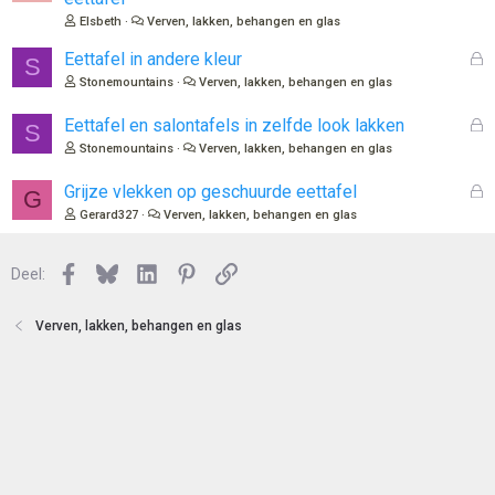
t
s
Elsbeth
Verven, lakken, behangen en glas
e
l
n
o
G
Eettafel in andere kleur
S
t
e
Stonemountains
Verven, lakken, behangen en glas
e
s
n
l
G
Eettafel en salontafels in zelfde look lakken
S
o
e
Stonemountains
Verven, lakken, behangen en glas
t
s
e
l
G
Grijze vlekken op geschuurde eettafel
G
n
o
e
Gerard327
Verven, lakken, behangen en glas
t
s
e
l
n
Facebook
Bluesky
LinkedIn
Pinterest
Link
o
Deel:
t
e
Verven, lakken, behangen en glas
n