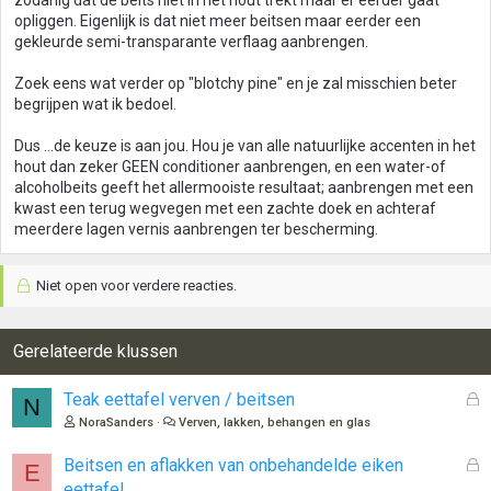
zodanig dat de beits niet in het hout trekt maar er eerder gaat
opliggen. Eigenlijk is dat niet meer beitsen maar eerder een
gekleurde semi-transparante verflaag aanbrengen.
Zoek eens wat verder op "blotchy pine" en je zal misschien beter
begrijpen wat ik bedoel.
Dus ...de keuze is aan jou. Hou je van alle natuurlijke accenten in het
hout dan zeker GEEN conditioner aanbrengen, en een water-of
alcoholbeits geeft het allermooiste resultaat; aanbrengen met een
kwast een terug wegvegen met een zachte doek en achteraf
meerdere lagen vernis aanbrengen ter bescherming.
Niet open voor verdere reacties.
Gerelateerde klussen
G
Teak eettafel verven / beitsen
N
e
NoraSanders
Verven, lakken, behangen en glas
s
l
G
Beitsen en aflakken van onbehandelde eiken
E
o
e
eettafel