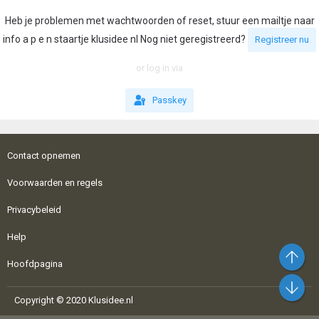
Heb je problemen met wachtwoorden of reset, stuur een mailtje naar
info a p e n staartje klusidee nl Nog niet geregistreerd?
Registreer nu
or log in via
Passkey
Contact opnemen
Voorwaarden en regels
Privacybeleid
Help
Bo
Hoofdpagina
On
Copyright © 2020 Klusidee.nl