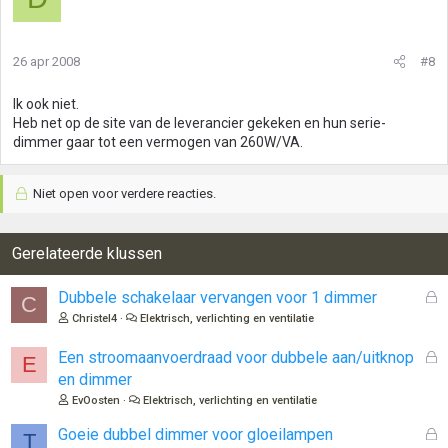
26 apr 2008
#8
Ik ook niet.
Heb net op de site van de leverancier gekeken en hun serie-
dimmer gaar tot een vermogen van 260W/VA.
Niet open voor verdere reacties.
Gerelateerde klussen
G
Dubbele schakelaar vervangen voor 1 dimmer
C
e
Christel4
Elektrisch, verlichting en ventilatie
s
l
G
Een stroomaanvoerdraad voor dubbele aan/uitknop
E
o
e
en dimmer
t
s
EvOosten
Elektrisch, verlichting en ventilatie
e
l
n
o
G
Goeie dubbel dimmer voor gloeilampen
T