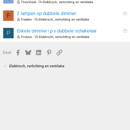
t
e
TheoViset
Elektrisch, verlichting en ventilatie
e
s
n
l
G
2 lampen op dubbele dimmer
F
o
e
Freakin
Elektrisch, verlichting en ventilatie
t
s
e
l
G
Enkele dimmer i.p.v dubbele schakelaar
P
n
o
e
Prutsur
Elektrisch, verlichting en ventilatie
t
s
e
l
n
Facebook
Bluesky
LinkedIn
Pinterest
Link
o
Deel:
t
e
Elektrisch, verlichting en ventilatie
n