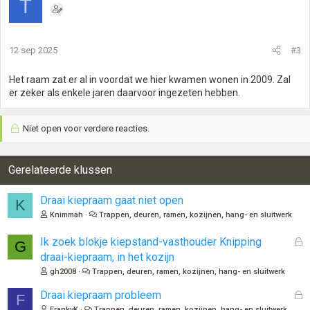
T
12 sep 2025
#3
Het raam zat er al in voordat we hier kwamen wonen in 2009. Zal
er zeker als enkele jaren daarvoor ingezeten hebben.
Niet open voor verdere reacties.
Gerelateerde klussen
Draai kiepraam gaat niet open
K
Knimmah
Trappen, deuren, ramen, kozijnen, hang- en sluitwerk
G
Ik zoek blokje kiepstand-vasthouder Knipping
G
e
draai-kiepraam, in het kozijn
s
gh2008
Trappen, deuren, ramen, kozijnen, hang- en sluitwerk
l
o
G
Draai kiepraam probleem
F
t
e
FrankvK
Trappen, deuren, ramen, kozijnen, hang- en sluitwerk