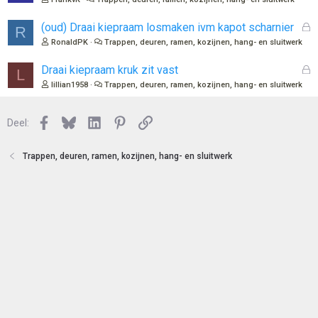
e
s
n
l
G
(oud) Draai kiepraam losmaken ivm kapot scharnier
R
o
e
RonaldPK
Trappen, deuren, ramen, kozijnen, hang- en sluitwerk
t
s
e
l
G
Draai kiepraam kruk zit vast
L
n
o
e
lillian1958
Trappen, deuren, ramen, kozijnen, hang- en sluitwerk
t
s
e
l
n
Facebook
Bluesky
LinkedIn
Pinterest
Link
o
Deel:
t
e
Trappen, deuren, ramen, kozijnen, hang- en sluitwerk
n