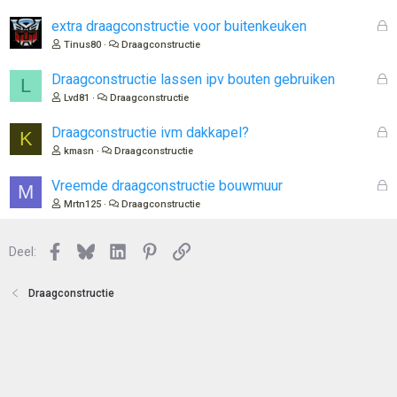
s
l
G
extra draagconstructie voor buitenkeuken
o
e
Tinus80
Draagconstructie
t
s
e
l
G
Draagconstructie lassen ipv bouten gebruiken
L
n
o
e
Lvd81
Draagconstructie
t
s
e
l
G
Draagconstructie ivm dakkapel?
K
n
o
e
kmasn
Draagconstructie
t
s
e
l
G
Vreemde draagconstructie bouwmuur
M
n
o
e
Mrtn125
Draagconstructie
t
s
e
l
n
Facebook
Bluesky
LinkedIn
Pinterest
Link
o
Deel:
t
e
Draagconstructie
n