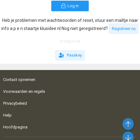
Log in
Heb je problemen met wachtwoorden of reset, stuur een mailtje naar
info a p e n staartje klusidee nl Nog niet geregistreerd?
Registreer nu
or log in via
Passkey
Contact opnemen
Voorwaarden en regels
Privacybeleid
Help
Bo
Hoofdpagina
On