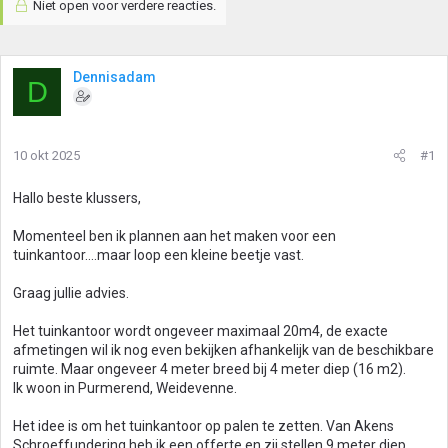
Niet open voor verdere reacties.
Dennisadam
D
10 okt 2025
#1
Hallo beste klussers,
Momenteel ben ik plannen aan het maken voor een
tuinkantoor....maar loop een kleine beetje vast.
Graag jullie advies.
Het tuinkantoor wordt ongeveer maximaal 20m4, de exacte
afmetingen wil ik nog even bekijken afhankelijk van de beschikbare
ruimte. Maar ongeveer 4 meter breed bij 4 meter diep (16 m2).
Ik woon in Purmerend, Weidevenne.
Het idee is om het tuinkantoor op palen te zetten. Van Akens
Schroeffundering heb ik een offerte en zij stellen 9 meter diep