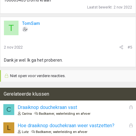
100063403 cromo kraan
Laatst bewerkt:
2 nov 2022
TomSam
T
2 nov 2022
#5
Dank je wel. Ik ga het proberen.
Niet open voor verdere reacties.
Gerelateerde klussen
G
Draaiknop douchekraan vast
C
e
Carina
Badkamer, waterleiding en afvoer
s
l
G
Hoe draaiknop douchekraan weer vastzetten?
L
o
e
Lutz
Badkamer, waterleiding en afvoer
t