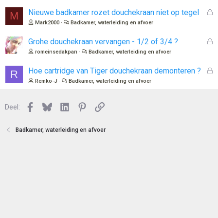
s
e
l
G
Nieuwe badkamer rozet douchekraan niet op tegel
M
n
o
e
Mark2000
Badkamer, waterleiding en afvoer
t
s
e
l
G
Grohe douchekraan vervangen - 1/2 of 3/4 ?
n
o
e
romeinsedakpan
Badkamer, waterleiding en afvoer
t
s
e
l
G
Hoe cartridge van Tiger douchekraan demonteren ?
R
n
o
e
Remko-J
Badkamer, waterleiding en afvoer
t
s
e
l
n
Facebook
Bluesky
LinkedIn
Pinterest
Link
o
Deel:
t
e
Badkamer, waterleiding en afvoer
n