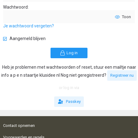
Wachtwoord
Toon
Je wachtwoord vergeten?
Aangemeld blijven
Log in
Heb je problemen met wachtwoorden of reset, stuur een mailtje naar
info a p e n staartje klusidee nl Nog niet geregistreerd?
Registreer nu
or log in via
Passkey
Contact opnemen
Voorwaarden en regels