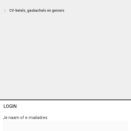
t
e
CV-ketels, gaskachels en geisers
n
LOGIN
Je naam of e-mailadres