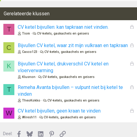
Gerelateerde klussen
G
CV ketel bijvullen: kan tapkraan niet vinden.
T
e
Tiom
CV-ketels, gaskachels en geisers
s
l
G
Bijvullen CV ketel, waar zit mijn vulkraan en tapkraan
C
o
e
Casco123
CV-ketels, gaskachels en geisers
t
s
e
l
G
Bijvullen CV ketel, drukverschil CV ketel en
K
n
o
e
vloerverwarming
t
s
Klusnon
CV-ketels, gaskachels en geisers
e
l
n
o
G
Remeha Avanta bijvullen – vulpunt niet bij ketel te
T
t
e
vinden
e
s
TheoKokko
CV-ketels, gaskachels en geisers
n
l
o
G
CV ketel bijvullen, geen kraan te vinden
W
t
e
Wiresh11
CV-ketels, gaskachels en geisers
e
s
n
l
Facebook
Bluesky
LinkedIn
Pinterest
Link
o
Deel: