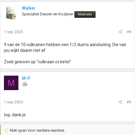
Walker
Specialist Deuren en Kozijnen
Moderator
1 sep 2025
#8
9 van de 10 vulkranen hebben een 1/2 duims aansluiting. Die van
jou wijkt daarin niet af.
Zoek gewoon op "vulkraan cv ketel"
M-P
M
1 sep 2025
#9
top, dank je
Niet open voor verdere reacties.