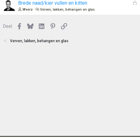
e
l
G
Brede naad/kier vullen en kitten
n
o
e
Weerz
Verven, lakken, behangen en glas
t
s
e
l
n
Facebook
Bluesky
LinkedIn
Pinterest
Link
o
Deel:
t
e
Verven, lakken, behangen en glas
n