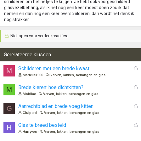
schilderen om het netjes te krijgen. Je hebt ook voorgeschilderd
glasvezelbehang, als ik het nog een keer moest doen zou ik dat
nemen en dan nog een keer overschilderen, dan wordt het denk ik
nog strakker.
Niet open voor verdere reacties.
Gerelateerde klussen
G
Schilderen met een brede kwast
M
e
Marielle1000
Verven, lakken, behangen en glas
s
l
G
Brede kieren: hoe dichtkitten?
M
o
e
Mobilae
Verven, lakken, behangen en glas
t
s
e
l
G
Aanrechtblad en brede voeg kitten
G
n
o
e
Gluiperd
Verven, lakken, behangen en glas
t
s
e
l
G
Glas te breed besteld
H
n
o
e
Harryvos
Verven, lakken, behangen en glas
t
s