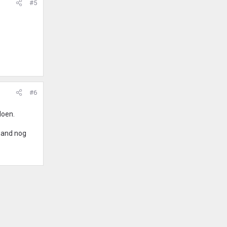
#5
#6
doen.
 hand nog
.