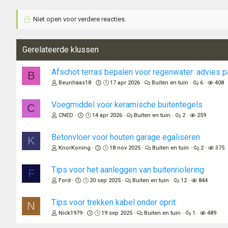
Niet open voor verdere reacties.
Gerelateerde klussen
Afschot terras bepalen voor regenwater: advies pa
B
Beunhaas18
17 apr 2026
Buiten en tuin
6
408
Voegmiddel voor keramische buitentegels
C
CNED
14 apr 2026
Buiten en tuin
2
259
Betonvloer voor houten garage egaliseren
K
KnorKoning
18 nov 2025
Buiten en tuin
2
375
Tips voor het aanleggen van buitenriolering
F
Ford
20 sep 2025
Buiten en tuin
12
844
Tips voor trekken kabel onder oprit
N
Nick1979
19 sep 2025
Buiten en tuin
1
489