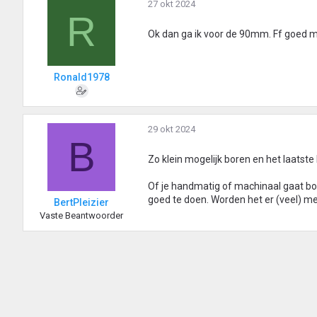
r
27 okt 2024
R
d
e
Ok dan ga ik voor de 90mm. Ff goed 
r
i
n
Ronald1978
g
e
n
:
29 okt 2024
B
Zo klein mogelijk boren en het laatst
Of je handmatig of machinaal gaat bor
goed te doen. Worden het er (veel) me
BertPleizier
Vaste Beantwoorder