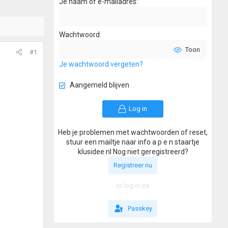
Je naam of e-mailadres
Wachtwoord
Toon
#1
Je wachtwoord vergeten?
Aangemeld blijven
Log in
Heb je problemen met wachtwoorden of reset,
stuur een mailtje naar info a p e n staartje
klusidee nl Nog niet geregistreerd?
Registreer nu
or log in via
Passkey