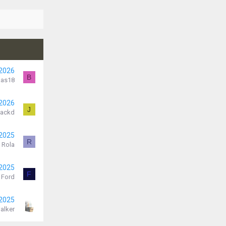
 2026
B
aas18
 2026
J
Jackd
 2025
R
Rola
 2025
F
Ford
 2025
alker