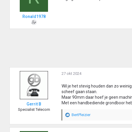
Ronald1978
27 okt 2024
Wil je het stevig houden dan zo weinig
scheef gaan staan.
Maar 90mm daar hoef je geen machine 
Met een handbediende grondboor heb j
Gerrit B
Specialist Telecom
BertPleizier
W
a
a