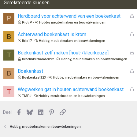
Gerelateerde klussen
G
Hardboard voor achterwand van een boekenkast
P
e
PiotrP
Hobby, meubelmaken en bouwtekeningen
s
l
G
Achterwand boekenkast is krom
B
o
e
Bris17
Hobby, meubelmaken en bouwtekeningen
t
s
e
l
G
Boekenkast zelf maken [hout-/kleurkeuze]
T
n
o
e
tweelinkerhanden92
Hobby, meubelmaken en bouwtekeningen
t
s
e
l
G
Boekenkast
B
n
o
e
Boekenkast123
Hobby, meubelmaken en bouwtekeningen
t
s
e
l
G
Wegwerken gat in houten achterwand boekenkast
T
n
o
e
TMPJ
Hobby, meubelmaken en bouwtekeningen
t
s
e
l
n
Facebook
Bluesky
LinkedIn
Pinterest
Link
o
Deel:
t
e
Hobby, meubelmaken en bouwtekeningen
n