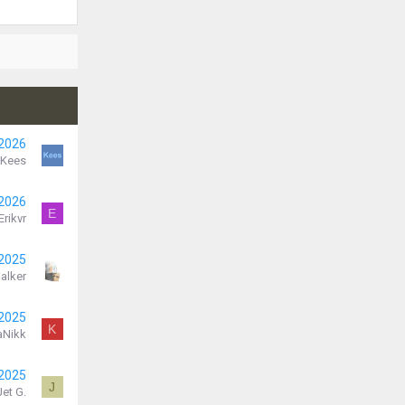
 2026
Kees
 2026
E
Erikvr
 2025
alker
 2025
K
aNikk
 2025
J
Jet G.