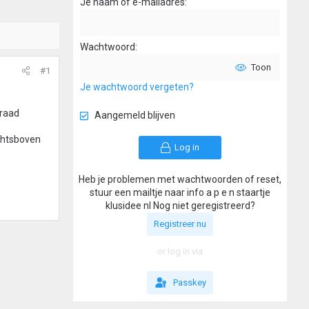
Je naam of e-mailadres
Wachtwoord
Toon
#1
Je wachtwoord vergeten?
draad
Aangemeld blijven
echtsboven
Log in
Heb je problemen met wachtwoorden of reset,
stuur een mailtje naar info a p e n staartje
klusidee nl Nog niet geregistreerd?
Registreer nu
or log in via
Passkey