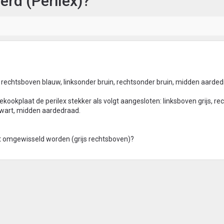
rd (Perilex)?
, rechtsboven blauw, linksonder bruin, rechtsonder bruin, midden aarde
iekookplaat de perilex stekker als volgt aangesloten: linksboven grijs, r
zwart, midden aardedraad.
t omgewisseld worden (grijs rechtsboven)?