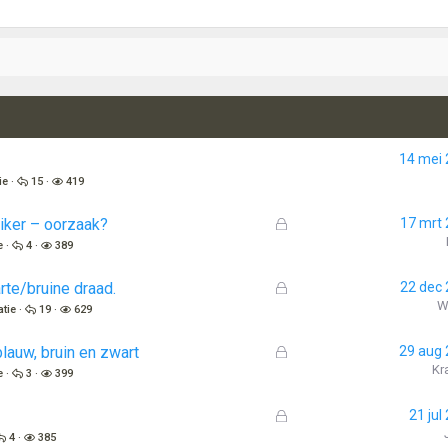
14 mei
ie
15
419
G
uiker – oorzaak?
17 mrt
e
e
4
389
s
l
G
rte/bruine draad.
22 dec
o
e
W
atie
19
629
t
s
e
l
G
lauw, bruin en zwart
29 aug
n
o
e
Kr
e
3
399
t
s
e
l
G
21 jul
n
o
e
4
385
t