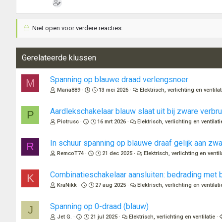
Niet open voor verdere reacties.
Gerelateerde klussen
Spanning op blauwe draad verlengsnoer
M
Maria889
13 mei 2026
Elektrisch, verlichting en ventilat
Aardlekschakelaar blauw slaat uit bij zware verbr
P
Piotrusc
16 mrt 2026
Elektrisch, verlichting en ventilati
In schuur spanning op blauwe draaf gelijk aan zwa
R
RemcoT74
21 dec 2025
Elektrisch, verlichting en ventil
Combinatieschakelaar aansluiten: bedrading met b
K
KraNikk
27 aug 2025
Elektrisch, verlichting en ventilati
Spanning op 0-draad (blauw)
J
Jet G.
21 jul 2025
Elektrisch, verlichting en ventilatie