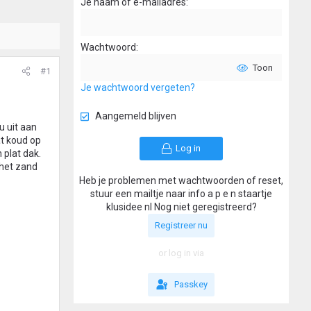
Je naam of e-mailadres
Wachtwoord
Toon
#1
Je wachtwoord vergeten?
Aangemeld blijven
u uit aan
at koud op
Log in
 plat dak.
 het zand
Heb je problemen met wachtwoorden of reset,
stuur een mailtje naar info a p e n staartje
klusidee nl Nog niet geregistreerd?
Registreer nu
or log in via
Passkey