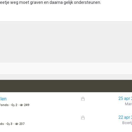
beetje weg moet graven en daarna gelijk ondersteunen.
G
llen
25 apr
e
Mar
fonds
2
249
s
l
G
22 apr
o
e
Boert
nds
3
237
t
s
e