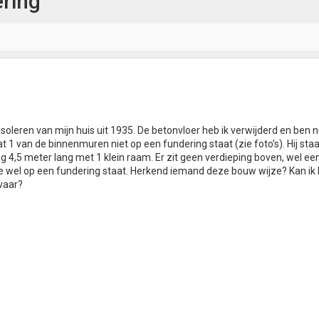
ering
isoleren van mijn huis uit 1935. De betonvloer heb ik verwijderd en ben n
dat 1 van de binnenmuren niet op een fundering staat (zie foto’s). Hij sta
 4,5 meter lang met 1 klein raam. Er zit geen verdieping boven, wel een
die wel op een fundering staat. Herkend iemand deze bouw wijze? Kan ik
vaar?