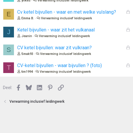
ynkeS
Verwarming inclusief leidingwerk
s
l
G
Cv ketel bijvullen - waar en met welke vulslang?
E
o
e
Emma B.
Verwarming inclusief leidingwerk
t
s
e
l
G
Ketel bijvullen - waar zit het vulkanaal
J
n
o
e
Jeanin
Verwarming inclusief leidingwerk
t
s
e
l
G
CV ketel bijvullen: waar zit vulkraan?
S
n
o
e
Smak93
Verwarming inclusief leidingwerk
t
s
e
l
G
CV-ketel bijvullen - waar bijvullen ? (foto)
T
n
o
e
tim1994
Verwarming inclusief leidingwerk
t
s
e
l
n
Facebook
Bluesky
LinkedIn
Pinterest
Link
o
Deel:
t
e
Verwarming inclusief leidingwerk
n