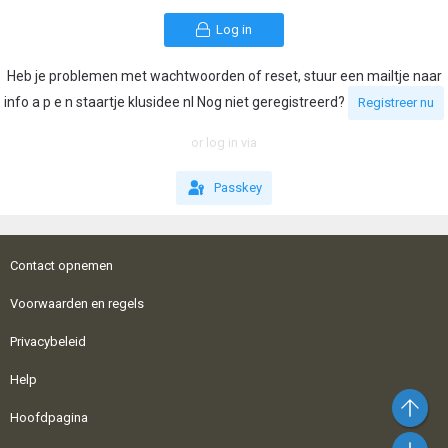
Log in
Heb je problemen met wachtwoorden of reset, stuur een mailtje naar
info a p e n staartje klusidee nl Nog niet geregistreerd?
Registreer nu
or log in via
Passkey
Contact opnemen
Voorwaarden en regels
Privacybeleid
Help
Bo
Hoofdpagina