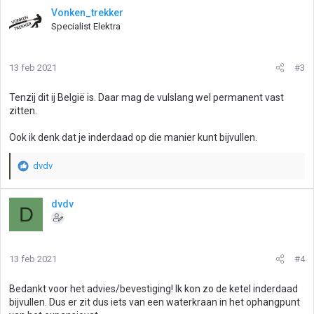
r
Vonken_trekker
d
Specialist Elektra
e
r
i
13 feb 2021
#3
n
g
Tenzij dit ij België is. Daar mag de vulslang wel permanent vast
e
zitten.
n
:
Ook ik denk dat je inderdaad op die manier kunt bijvullen.
dvdv
W
a
a
dvdv
D
r
d
e
r
13 feb 2021
#4
i
n
g
Bedankt voor het advies/bevestiging! Ik kon zo de ketel inderdaad
e
bijvullen. Dus er zit dus iets van een waterkraan in het ophangpunt
n