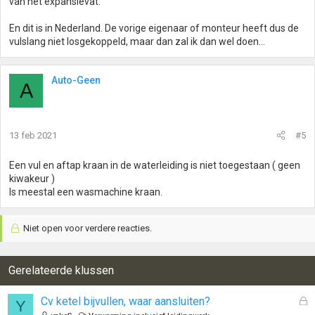
van het expansievat.
:
En dit is in Nederland. De vorige eigenaar of monteur heeft dus de
vulslang niet losgekoppeld, maar dan zal ik dan wel doen...
Auto-Geen
A
13 feb 2021
#5
Een vul en aftap kraan in de waterleiding is niet toegestaan ( geen
kiwakeur )
Is meestal een wasmachine kraan.
Niet open voor verdere reacties.
Gerelateerde klussen
G
Cv ketel bijvullen, waar aansluiten?
Y
e