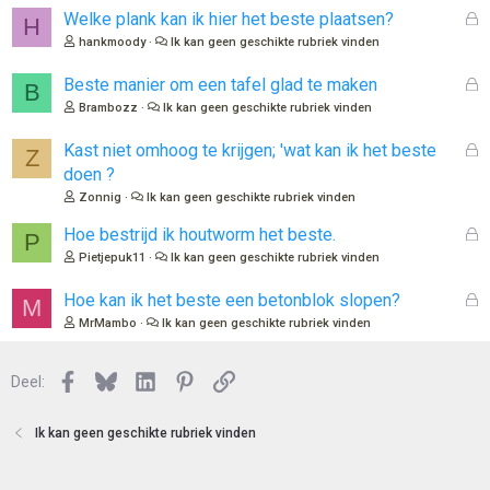
G
Welke plank kan ik hier het beste plaatsen?
H
e
hankmoody
Ik kan geen geschikte rubriek vinden
s
l
G
Beste manier om een tafel glad te maken
B
o
e
Brambozz
Ik kan geen geschikte rubriek vinden
t
s
e
l
G
Kast niet omhoog te krijgen; 'wat kan ik het beste
Z
n
o
e
doen ?
t
s
Zonnig
Ik kan geen geschikte rubriek vinden
e
l
n
o
G
Hoe bestrijd ik houtworm het beste.
P
t
e
Pietjepuk11
Ik kan geen geschikte rubriek vinden
e
s
n
l
G
Hoe kan ik het beste een betonblok slopen?
M
o
e
MrMambo
Ik kan geen geschikte rubriek vinden
t
s
e
l
n
Facebook
Bluesky
LinkedIn
Pinterest
Link
o
Deel:
t
e
Ik kan geen geschikte rubriek vinden
n