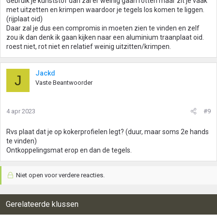
Gebruik je kunststof dan zal er weinig gaan rotten maar zit je vaak
met uitzetten en krimpen waardoor je tegels los komen te liggen.
(rijplaat oid)
Daar zal je dus een compromis in moeten zien te vinden en zelf
zou ik dan denk ik gaan kijken naar een aluminium traanplaat oid.
roest niet, rot niet en relatief weinig uitzitten/krimpen.
Jackd
J
Vaste Beantwoorder
4 apr 2023
#9
Rvs plaat dat je op kokerprofielen legt? (duur, maar soms 2e hands
te vinden)
Ontkoppelingsmat erop en dan de tegels.
Niet open voor verdere reacties.
Gerelateerde klussen