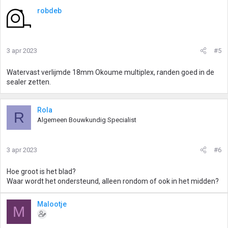
robdeb
3 apr 2023
#5
Watervast verlijmde 18mm Okoume multiplex, randen goed in de
sealer zetten.
Rola
R
Algemeen Bouwkundig Specialist
3 apr 2023
#6
Hoe groot is het blad?
Waar wordt het ondersteund, alleen rondom of ook in het midden?
Malootje
M