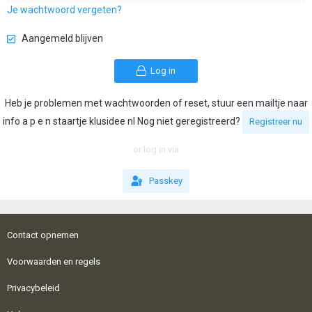
Je wachtwoord vergeten?
Aangemeld blijven
Log in
Heb je problemen met wachtwoorden of reset, stuur een mailtje naar
info a p e n staartje klusidee nl Nog niet geregistreerd?
Registreer nu
or log in via
Passkey
Contact opnemen
Voorwaarden en regels
Privacybeleid