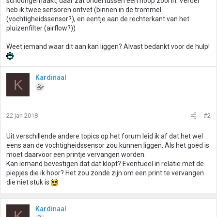
schoongemaakt, daar zat ondertussen een hoop zooi in. Verder
heb ik twee sensoren ontvet (binnen in de trommel
(vochtigheidssensor?), en eentje aan de rechterkant van het
pluizenfilter (airflow?))
Weet iemand waar dit aan kan liggen? Alvast bedankt voor de hulp!
Kardinaal
K
22 jan 2018
#2
Uit verschillende andere topics op het forum leid ik af dat het wel
eens aan de vochtigheidssensor zou kunnen liggen. Als het goed is
moet daarvoor een printje vervangen worden.
Kan iemand bevestigen dat dat klopt? Eventueel in relatie met de
piepjes die ik hoor? Het zou zonde zijn om een print te vervangen
die niet stuk is
Kardinaal
K