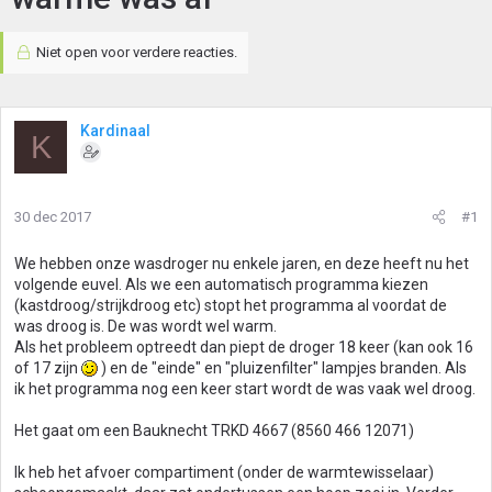
Niet open voor verdere reacties.
Kardinaal
K
30 dec 2017
#1
We hebben onze wasdroger nu enkele jaren, en deze heeft nu het
volgende euvel. Als we een automatisch programma kiezen
(kastdroog/strijkdroog etc) stopt het programma al voordat de
was droog is. De was wordt wel warm.
Als het probleem optreedt dan piept de droger 18 keer (kan ook 16
of 17 zijn
) en de "einde" en "pluizenfilter" lampjes branden. Als
ik het programma nog een keer start wordt de was vaak wel droog.
Het gaat om een Bauknecht TRKD 4667 (8560 466 12071)
Ik heb het afvoer compartiment (onder de warmtewisselaar)