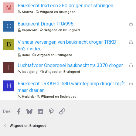
Bauknecht trkd eco 380 droger met storingen
M
Monza
Witgoed en Bruingoed
G
Bauknecht Droger TRA995
C
e
Capricorn
Witgoed en Bruingoed
s
l
G
V snaar vervangen van bauknecht droger TRKD
B
o
e
6627 video
t
s
Bomi
Witgoed en Bruingoed
e
l
n
o
G
Luchtafvoer Onderdeel bauknecht tra 3370 droger
I
t
e
isadejong
Witgoed en Bruingoed
e
s
n
l
G
Bauknecht TRKAECO580 warmtepomp droger blijft
H
o
e
maar draaien
t
s
Herbiek
Witgoed en Bruingoed
e
l
n
o
Facebook
Bluesky
LinkedIn
Pinterest
Link
Deel:
t
e
n
Witgoed en Bruingoed