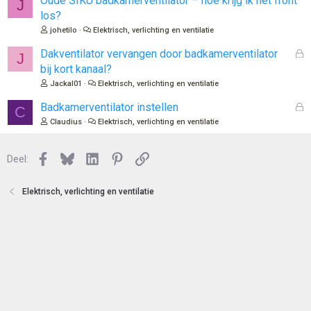
Oude SIKU badkamerventilator – hoe krijg ik het front
J
o
los?
t
johetilo
Elektrisch, verlichting en ventilatie
e
n
G
Dakventilator vervangen door badkamerventilator
J
e
bij kort kanaal?
s
Jackal01
Elektrisch, verlichting en ventilatie
l
o
G
Badkamerventilator instellen
C
t
e
Claudius
Elektrisch, verlichting en ventilatie
e
s
n
l
Facebook
Bluesky
LinkedIn
Pinterest
Link
o
Deel:
t
e
Elektrisch, verlichting en ventilatie
n