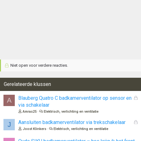
Niet open voor verdere reacties.
Gerelateerde klussen
G
Blauberg Quatro C badkamerventilator op sensor en
A
e
via schakelaar
s
Amras25
Elektrisch, verlichting en ventilatie
l
o
G
Aansluiten badkamerventilator via trekschakelaar
J
t
e
Joost Klinkers
Elektrisch, verlichting en ventilatie
e
s
n
l