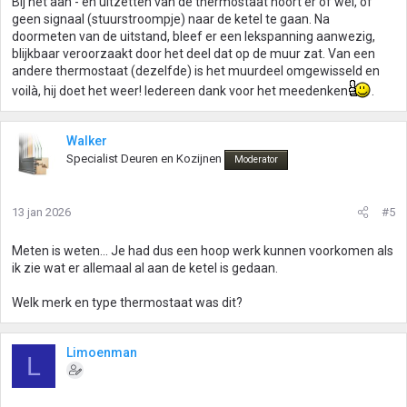
Bij het aan - en uitzetten van de thermostaat hoort er of wel, of
geen signaal (stuurstroompje) naar de ketel te gaan. Na
doormeten van de uitstand, bleef er een lekspanning aanwezig,
blijkbaar veroorzaakt door het deel dat op de muur zat. Van een
andere thermostaat (dezelfde) is het muurdeel omgewisseld en
voilà, hij doet het weer! Iedereen dank voor het meedenken
.
Walker
Specialist Deuren en Kozijnen
Moderator
13 jan 2026
#5
Meten is weten... Je had dus een hoop werk kunnen voorkomen als
ik zie wat er allemaal al aan de ketel is gedaan.
Welk merk en type thermostaat was dit?
Limoenman
L