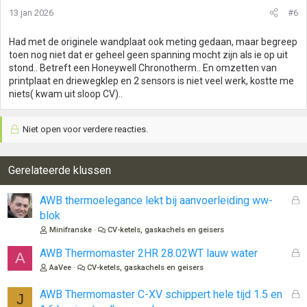
13 jan 2026
#6
Had met de originele wandplaat ook meting gedaan, maar begreep
toen nog niet dat er geheel geen spanning mocht zijn als ie op uit
stond.. Betreft een Honeywell Chronotherm.. En omzetten van
printplaat en driewegklep en 2 sensors is niet veel werk, kostte me
niets( kwam uit sloop CV)..
Niet open voor verdere reacties.
Gerelateerde klussen
G
AWB thermoelegance lekt bij aanvoerleiding ww-
e
blok
s
Minifranske
CV-ketels, gaskachels en geisers
l
o
G
AWB Thermomaster 2HR 28.02WT lauw water
A
t
e
AaVee
CV-ketels, gaskachels en geisers
e
s
n
l
G
AWB Thermomaster C-XV schippert hele tijd 1.5 en
J
o
e