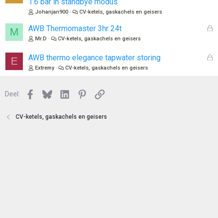
1.6 bar in standbye modus
t
s
Johanjan900
CV-ketels, gaskachels en geisers
e
l
n
o
G
AWB Thermomaster 3hr 24t
M
t
e
Mr.D
CV-ketels, gaskachels en geisers
e
s
n
l
G
AWB thermo elegance tapwater storing
E
o
e
Extremy
CV-ketels, gaskachels en geisers
t
s
e
l
n
Facebook
Bluesky
LinkedIn
Pinterest
Link
o
Deel:
t
e
CV-ketels, gaskachels en geisers
n