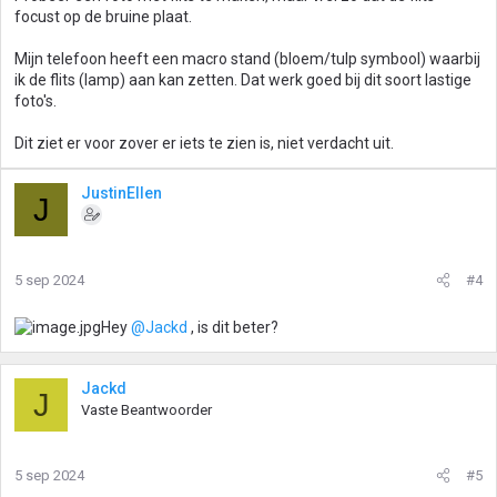
focust op de bruine plaat.
Mijn telefoon heeft een macro stand (bloem/tulp symbool) waarbij
ik de flits (lamp) aan kan zetten. Dat werk goed bij dit soort lastige
foto's.
Dit ziet er voor zover er iets te zien is, niet verdacht uit.
JustinEllen
J
5 sep 2024
#4
Hey
@Jackd
, is dit beter?
Jackd
J
Vaste Beantwoorder
5 sep 2024
#5