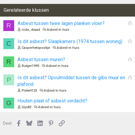
Gerelateerde klussen
G
Asbest tussen twee lagen planken vloer?
R
e
rode_draad
Asbest in huis
s
l
G
Is dit asbest? Slaapkamers (1974 tussen woning)
C
o
e
Casperhetspookje
Asbest in huis
t
s
e
l
G
Asbest tussen muren?
R
n
o
e
Rutger1995
Asbest in huis
t
s
e
l
G
Is dit asbest? Opvulmiddel tussen de gibo muur en
P
n
o
e
plafond
t
s
Pietert123
Asbest in huis
e
l
n
o
Houten plaat of asbest verdacht?
G
t
Gijs82
Asbest in huis
e
n
Facebook
Bluesky
LinkedIn
Pinterest
Link
Deel: