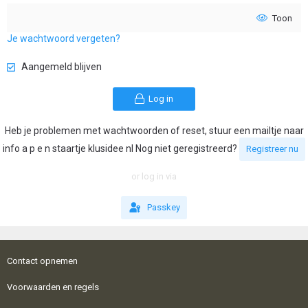
Toon
Je wachtwoord vergeten?
Aangemeld blijven
Log in
Heb je problemen met wachtwoorden of reset, stuur een mailtje naar
info a p e n staartje klusidee nl Nog niet geregistreerd?
Registreer nu
or log in via
Passkey
Contact opnemen
Voorwaarden en regels